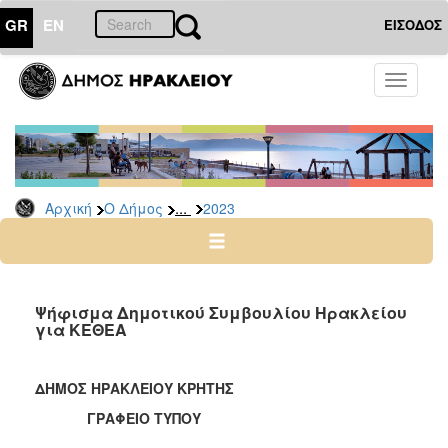
GR
EN
ΕΙΣΟΔΟΣ
Ο
Toggle
ΔΗΜΟΣ
navigati
Δελτία
Τύπου
Αρχείο
...
Αρχική
Ο Δήμος
2023
2026
2025
2024
2023
Ψήφισμα Δημοτικού Συμβουλίου Ηρακλείου
για ΚΕΘΕΑ
2022
2021
ΔΗΜΟΣ ΗΡΑΚΛΕΙΟΥ ΚΡΗΤΗΣ
2020
ΓΡΑΦΕΙΟ ΤΥΠΟΥ
2019