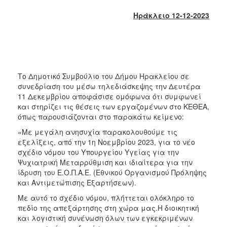
2018
Ηράκλειο 12-12-2023
2017
2016
2015
2013
Το Δημοτικό Συμβούλιο του Δήμου Ηρακλείου σε
2012
συνεδρίαση του μέσω τηλεδιάσκεψης την Δευτέρα
2011
11 Δεκεμβρίου αποφάσισε ομόφωνα ότι συμφωνεί
και στηρίζει τις θέσεις των εργαζομένων στο ΚΕΘΕΑ,
2010
όπως παρουσιάζονται στο παρακάτω κείμενο:
2006
«Με μεγάλη ανησυχία παρακολουθούμε τις
εξελίξεις, από την 1η Νοεμβρίου 2023, για το νέο
σχέδιο νόμου του Υπουργείου Υγείας για την
Ψυχιατρική Μεταρρύθμιση και ιδιαίτερα για την
ίδρυση του Ε.Ο.Π.Α.Ε. (Εθνικού Οργανισμού Πρόληψης
Ο
ΤΟΠΟΣ
και Αντιμετώπισης Εξαρτήσεων).
ΜΑΣ
Με αυτό το σχέδιο νόμου, πλήττεται ολόκληρο το
πεδίο της απεξάρτησης στη χώρα μας.Η διοικητική
ΠΟΛΙΤΙΣΜΟΣ
και λογιστική συνένωση όλων των εγκεκριμένων