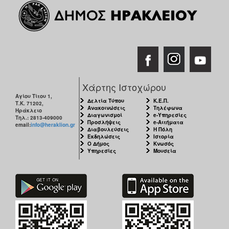
Χάρτης Ιστοχώρου
Αγίου Τίτου 1,
Δελτία Τύπου
Κ.Ε.Π.
Τ.Κ. 71202,
Ανακοινώσεις
Τηλέφωνα
Ηράκλειο
Διαγωνισμοί
e-Υπηρεσίες
Τηλ.: 2813-409000
Προσλήψεις
e-Αιτήματα
email:
info@heraklion.gr
Διαβουλεύσεις
Η Πόλη
Εκδηλώσεις
Ιστορία
Ο Δήμος
Κνωσός
Υπηρεσίες
Μουσεία