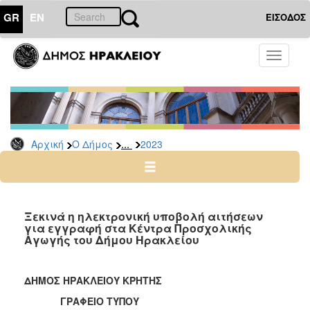
GR
EN
ΕΙΣΟΔΟΣ
Ο
Toggle
ΔΗΜΟΣ
navigati
Δελτία
Τύπου
Αρχείο
...
Αρχική
Ο Δήμος
2023
2026
2025
2024
2023
Ξεκινά η ηλεκτρονική υποβολή αιτήσεων
για εγγραφή στα Κέντρα Προσχολικής
2022
Αγωγής του Δήμου Ηρακλείου
2021
2020
ΔΗΜΟΣ ΗΡΑΚΛΕΙΟΥ ΚΡΗΤΗΣ
2019
ΓΡΑΦΕΙΟ ΤΥΠΟΥ