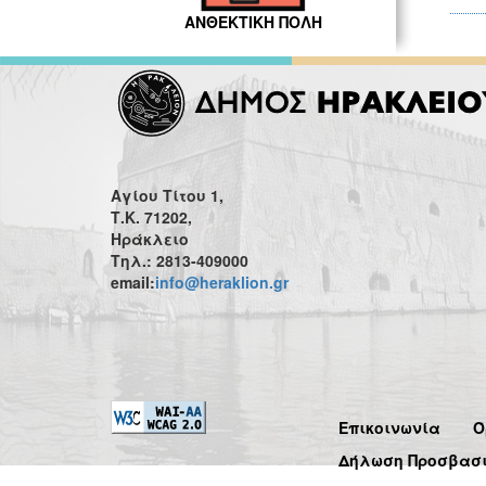
ΑΝΘΕΚΤΙΚΗ ΠΟΛΗ
Αγίου Τίτου 1,
Τ.Κ. 71202,
Ηράκλειο
Τηλ.: 2813-409000
email:
info@heraklion.gr
Επικοινωνία
Ό
Δήλωση Προσβασ