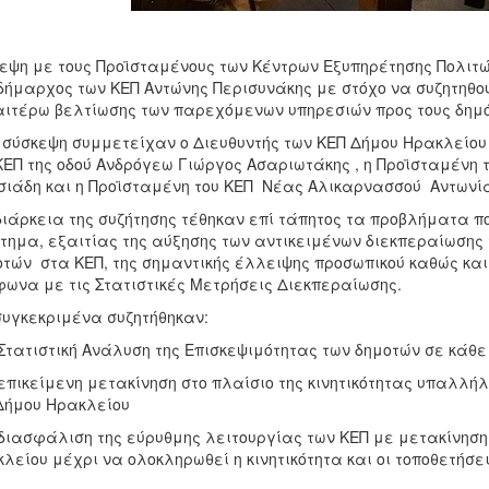
εψη με τους Προϊσταμένους των Κέντρων Εξυπηρέτησης Πολιτ
δήμαρχος των ΚΕΠ Αντώνης Περισυνάκης με στόχο να συζητηθο
ιτέρω βελτίωσης των παρεχόμενων υπηρεσιών προς τους δημό
 σύσκεψη συμμετείχαν ο Διευθυντής των ΚΕΠ Δήμου Ηρακλείου
ΚΕΠ της οδού Ανδρόγεω Γιώργος Ασαριωτάκης , η Προϊσταμένη 
ιάδη και η Προϊσταμένη του ΚΕΠ Νέας Αλικαρνασσού Αντωνί
διάρκεια της συζήτησης τέθηκαν επί τάπητος τα προβλήματα πο
τημα, εξαιτίας της αύξησης των αντικειμένων
διεκπεραίωσης 
τών στα ΚΕΠ, της σημαντικής έλλειψης προσωπικού καθώς και
ωνα με τις Στατιστικές Μετρήσεις Διεκπεραίωσης.
συγκεκριμένα συζητήθηκαν:
 Στατιστική Ανάλυση της Επισκεψιμότητας των δημοτών σε κάθ
 επικείμενη μετακίνηση στο πλαίσιο της κινητικότητας υπαλλ
Δήμου Ηρακλείου
 διασφάλιση της εύρυθμης λειτουργίας των ΚΕΠ με μετακίνησ
λείου μέχρι να ολοκληρωθεί η κινητικότητα και οι τοποθετήσ