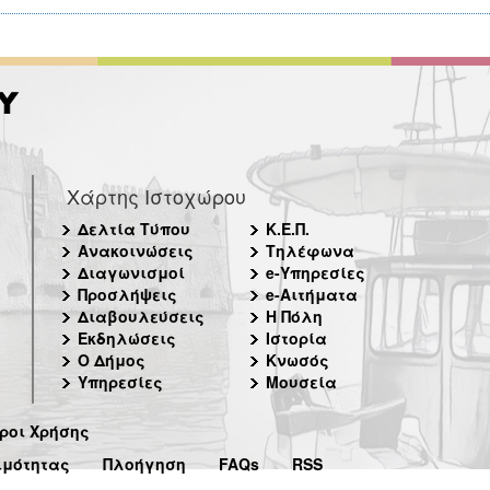
Χάρτης Ιστοχώρου
Δελτία Τύπου
Κ.Ε.Π.
Ανακοινώσεις
Τηλέφωνα
Διαγωνισμοί
e-Υπηρεσίες
Προσλήψεις
e-Αιτήματα
Διαβουλεύσεις
Η Πόλη
Εκδηλώσεις
Ιστορία
Ο Δήμος
Κνωσός
Υπηρεσίες
Μουσεία
ροι Χρήσης
ιμότητας
Πλοήγηση
FAQs
RSS