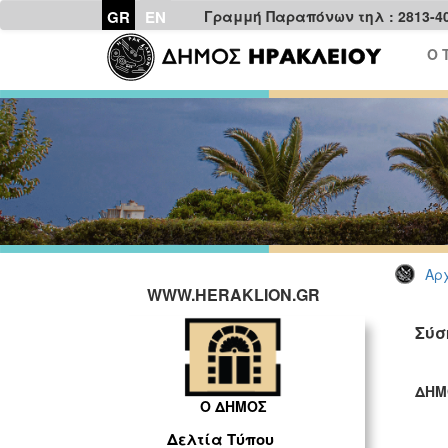
GR
EN
Γραμμή Παραπόνων τηλ : 2813-4
Ο 
Αρχ
WWW.HERAKLION.GR
Σύσ
ΔΗΜ
Ο ΔΗΜΟΣ
ΓΡ
Δελτία Τύπου