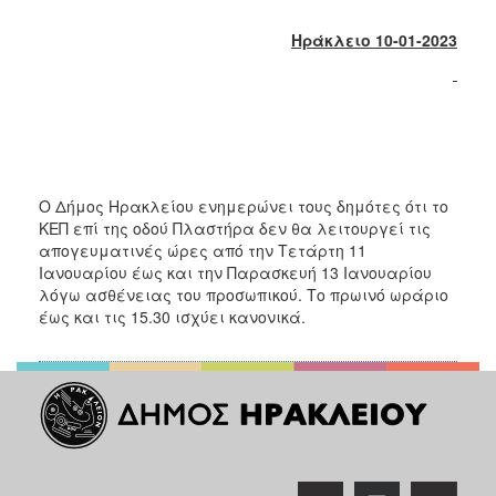
2018
2017
Ηράκλειο 10-01-2023
2016
2015
2013
2012
2011
Ο Δήμος Ηρακλείου ενημερώνει τους δημότες ότι το
ΚΕΠ επί της οδού Πλαστήρα δεν θα λειτουργεί τις
2010
απογευματινές ώρες από την Τετάρτη 11
2006
Ιανουαρίου έως και την Παρασκευή 13 Ιανουαρίου
λόγω ασθένειας του προσωπικού. Το πρωινό ωράριο
έως και τις 15.30 ισχύει κανονικά.
Ο
ΤΟΠΟΣ
ΜΑΣ
ΠΟΛΙΤΙΣΜΟΣ