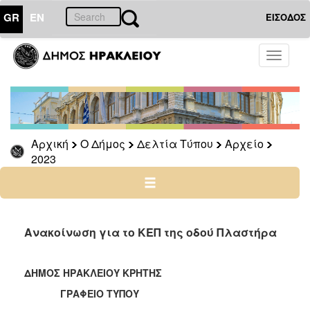
GR
EN
ΕΙΣΟΔΟΣ
Ο
Toggle
ΔΗΜΟΣ
navigati
Δελτία
Τύπου
Αρχείο
Αρχική
Ο Δήμος
Δελτία Τύπου
Αρχείο
2026
2023
2025
2024
2023
2022
Ανακοίνωση για το ΚΕΠ της οδού Πλαστήρα
2021
2020
ΔΗΜΟΣ ΗΡΑΚΛΕΙΟΥ ΚΡΗΤΗΣ
2019
ΓΡΑΦΕΙΟ ΤΥΠΟΥ