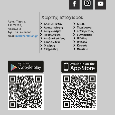
ΑΝΘΕΚΤΙΚΗ
ΠΟΛΗ
Χάρτης Ιστοχώρου
Αγίου Τίτου 1,
Δελτία Τύπου
Κ.Ε.Π.
Τ.Κ. 71202,
Ανακοινώσεις
Τηλέφωνα
Ηράκλειο
Διαγωνισμοί
e-Υπηρεσίες
Τηλ.: 2813-409000
Προσλήψεις
e-Αιτήματα
email:
info@heraklion.gr
Διαβουλεύσεις
Η Πόλη
Εκδηλώσεις
Ιστορία
Ο Δήμος
Κνωσός
Υπηρεσίες
Μουσεία