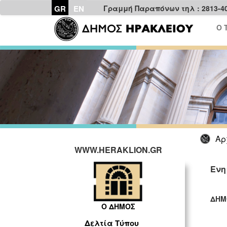
GR
EN
Γραμμή Παραπόνων τηλ : 2813-4
Ο 
Αρ
WWW.HERAKLION.GR
Ενη
ΔΗΜ
Ο ΔΗΜΟΣ
ΓΡ
Δελτία Τύπου