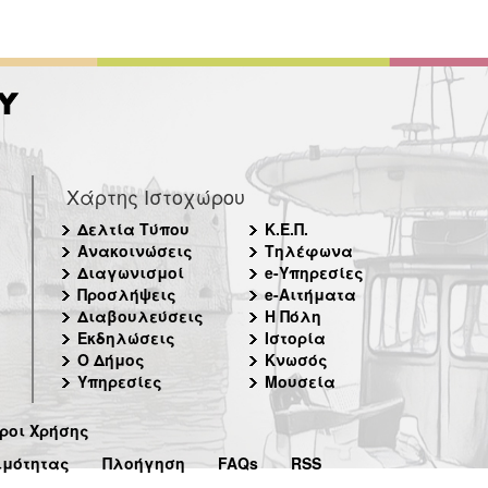
Χάρτης Ιστοχώρου
Δελτία Τύπου
Κ.Ε.Π.
Ανακοινώσεις
Τηλέφωνα
Διαγωνισμοί
e-Υπηρεσίες
Προσλήψεις
e-Αιτήματα
Διαβουλεύσεις
Η Πόλη
Εκδηλώσεις
Ιστορία
Ο Δήμος
Κνωσός
Υπηρεσίες
Μουσεία
ροι Χρήσης
ιμότητας
Πλοήγηση
FAQs
RSS