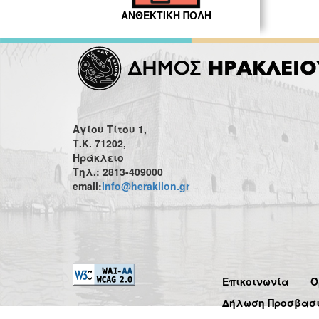
ΑΝΘΕΚΤΙΚΗ ΠΟΛΗ
Αγίου Τίτου 1,
Τ.Κ. 71202,
Ηράκλειο
Τηλ.: 2813-409000
email:
info@heraklion.gr
Επικοινωνία
Ό
Δήλωση Προσβασ