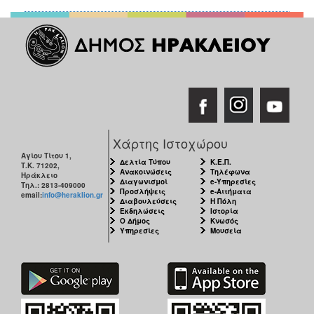
2018
2017
2016
2015
2013
2012
2011
Χάρτης Ιστοχώρου
2010
Αγίου Τίτου 1,
Δελτία Τύπου
Κ.Ε.Π.
Τ.Κ. 71202,
2006
Ανακοινώσεις
Τηλέφωνα
Ηράκλειο
Διαγωνισμοί
e-Υπηρεσίες
Τηλ.: 2813-409000
Προσλήψεις
e-Αιτήματα
email:
info@heraklion.gr
Διαβουλεύσεις
Η Πόλη
Εκδηλώσεις
Ιστορία
Ο Δήμος
Κνωσός
Υπηρεσίες
Μουσεία
Ο
ΤΟΠΟΣ
ΜΑΣ
ΠΟΛΙΤΙΣΜΟΣ