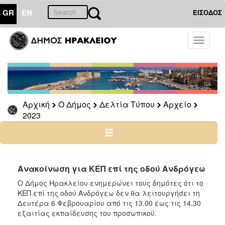
GR
EN
ΕΙΣΟΔΟΣ
Ο
Toggle
ΔΗΜΟΣ
navigati
Δελτία
Τύπου
Αρχείο
Αρχική
Ο Δήμος
Δελτία Τύπου
Αρχείο
2026
2023
2025
2024
2023
2022
Ανακοίνωση για ΚΕΠ επί της οδού Ανδρόγεω
2021
Ο Δήμος Ηρακλείου ενημερώνει τους δημότες ότι το
ΚΕΠ επί της οδού Ανδρόγεω δεν θα λειτουργήσει τη
2020
Δευτέρα 6 Φεβρουαρίου από τις 13.00 έως τις 14.30
2019
εξαιτίας εκπαίδευσης του προσωπικού.