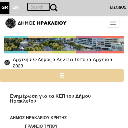
GR
EN
ΕΙΣΟΔΟΣ
Ο
Toggle
ΔΗΜΟΣ
navigati
Δελτία
Τύπου
Αρχείο
Αρχική
Ο Δήμος
Δελτία Τύπου
Αρχείο
2026
2023
2025
2024
2023
2022
Ενημέρωση για τα ΚΕΠ του Δήμου
Ηρακλείου
2021
2020
ΔΗΜΟΣ ΗΡΑΚΛΕΙΟΥ ΚΡΗΤΗΣ
2019
ΓΡΑΦΕΙΟ ΤΥΠΟΥ