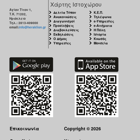
Χάρτης Ιστοχώρου
ΑΝΘΕΚΤΙΚΗ
ΠΟΛΗ
Αγίου Τίτου 1,
Δελτία Τύπου
Κ.Ε.Π.
Τ.Κ. 71202,
Ανακοινώσεις
Τηλέφωνα
Ηράκλειο
Διαγωνισμοί
e-Υπηρεσίες
Τηλ.: 2813-409000
Προσλήψεις
e-Αιτήματα
email:
info@heraklion.gr
Διαβουλεύσεις
Η Πόλη
Εκδηλώσεις
Ιστορία
Ο Δήμος
Κνωσός
Υπηρεσίες
Μουσεία
Επικοινωνία
Copyright © 2026