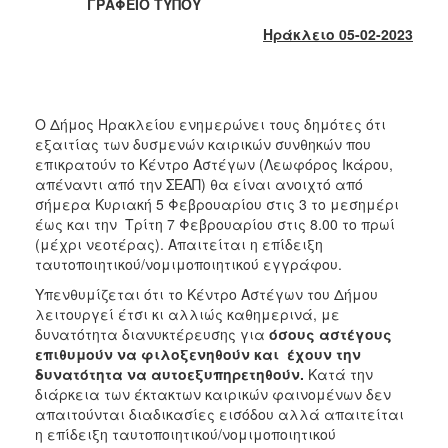
2018
ΓΡΑΦΕΙΟ ΤΥΠΟΥ
2017
Ηράκλειο 05-02-2023
2016
2015
2013
Ο Δήμος Ηρακλείου ενημερώνει τους δημότες ότι
εξαιτίας των δυσμενών καιρικών συνθηκών που
2012
επικρατούν το Κέντρο Αστέγων (Λεωφόρος Ικάρου,
2011
απέναντι από την ΣΕΑΠ) θα είναι ανοιχτό από
σήμερα Κυριακή 5 Φεβρουαρίου στις 3 το μεσημέρι
2010
έως και την Τρίτη 7 Φεβρουαρίου στις 8.00 το πρωί
2006
(μέχρι νεοτέρας). Απαιτείται η επίδειξη
ταυτοποιητικού/νομιμοποιητικού εγγράφου.
Υπενθυμίζεται ότι το Κέντρο Αστέγων του Δήμου
λειτουργεί έτσι κι αλλιώς καθημερινά, με
δυνατότητα διανυκτέρευσης για
όσους αστέγους
Ο
επιθυμούν να φιλοξενηθούν και έχουν την
ΤΟΠΟΣ
ΜΑΣ
δυνατότητα να αυτοεξυπηρετηθούν.
Κατά την
διάρκεια των έκτακτων καιρικών φαινομένων δεν
απαιτούνται διαδικασίες εισόδου αλλά απαιτείται
ΠΟΛΙΤΙΣΜΟΣ
η επίδειξη ταυτοποιητικού/νομιμοποιητικού