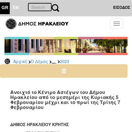
GR
EN
ΕΙΣΟΔΟΣ
Ο
Toggle
ΔΗΜΟΣ
navigati
Δελτία
Τύπου
Αρχείο
...
Αρχική
Ο Δήμος
2023
2026
2025
2024
2023
Ανοιχτό το Κέντρο Αστέγων του Δήμου
Ηρακλείου από το μεσημέρι της Κυριακής 5
2022
Φεβρουαρίου μέχρι και το πρωί της Τρίτης 7
2021
Φεβρουαρίου
2020
2019
ΔΗΜΟΣ ΗΡΑΚΛΕΙΟΥ ΚΡΗΤΗΣ