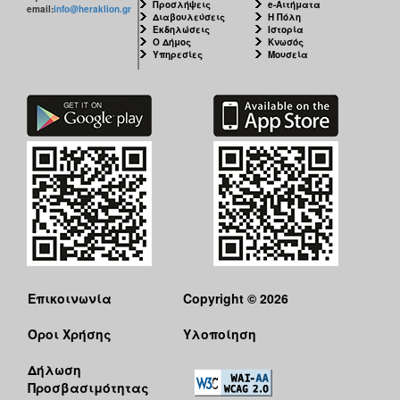
Προσλήψεις
e-Αιτήματα
email:
info@heraklion.gr
Διαβουλεύσεις
Η Πόλη
Εκδηλώσεις
Ιστορία
Ο Δήμος
Κνωσός
Υπηρεσίες
Μουσεία
Επικοινωνία
Copyright © 2026
Όροι Χρήσης
Υλοποίηση
Δήλωση
Προσβασιμότητας