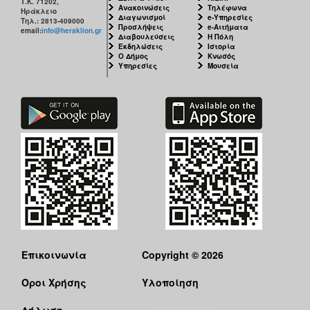
Τ.Κ. 71202,
Ανακοινώσεις
Τηλέφωνα
Ηράκλειο
Διαγωνισμοί
e-Υπηρεσίες
Τηλ.: 2813-409000
Προσλήψεις
e-Αιτήματα
email:
info@heraklion.gr
Διαβουλεύσεις
Η Πόλη
Εκδηλώσεις
Ιστορία
Ο Δήμος
Κνωσός
Υπηρεσίες
Μουσεία
Επικοινωνία
Copyright © 2026
Όροι Χρήσης
Υλοποίηση
Δήλωση