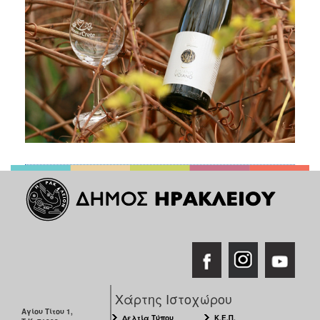
Χάρτης Ιστοχώρου
Αγίου Τίτου 1,
Δελτία Τύπου
Κ.Ε.Π.