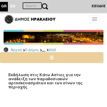
GR
EN
ΕΙΣΟΔΟΣ
Ο
Toggle
ΔΗΜΟΣ
navigati
Δελτία
Τύπου
Αρχείο
...
Αρχική
Ο Δήμος
2023
2026
2025
2024
2023
Εκδήλωση στις Κάτω Ασίτες για την
ανάδειξη των παραδοσιακών
2022
αρτοσκευασμάτων και των οίνων της
2021
περιοχής
2020
2019