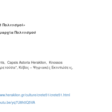
1 Πολιτισμοί»
μαρχία Πολιτισμού
ts, Capsis Astoria Heraklion, Knossos
"Αρετούσα", Κύβος – Ψηφιακές Εκτυπώσεις,
www.heraklion.gr/culture/crete51/crete51.html
/youtu.be/yq7U8h0Q5VA