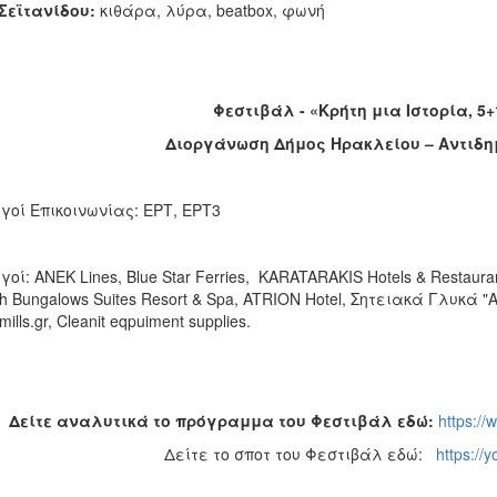
Σεϊτανίδου:
κιθάρα, λύρα, beatbox, φωνή
Φεστιβάλ - «Κρήτη μια Ιστορία, 5+
Διοργάνωση Δήμος Ηρακλείου – Αντιδη
γοί Επικοινωνίας: ΕΡΤ, ΕΡΤ3
γοί: ANEK Lines, Blue Star Ferries, KARATARAKIS Hotels & Restauran
h Bungalows Suites Resort & Spa, ATRION Hotel, Σητειακά Γλυκά 
ills.gr, Cleanit eqpuiment supplies.
Δείτε αναλυτικά το πρόγραμμα του Φεστιβάλ εδώ:
https://
Δείτε το σποτ του Φεστιβάλ εδώ:
https:/