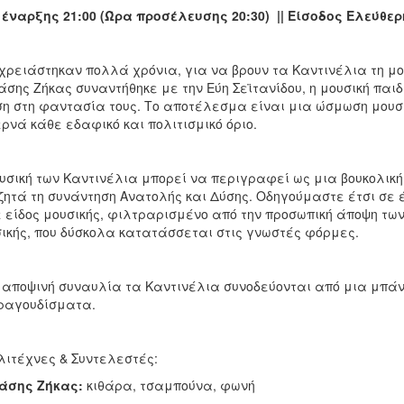
έναρξης 21:00 (Ώρα προσέλευσης 20:30) || Είσοδος Ελεύθερ
χρειάστηκαν πολλά χρόνια, για να βρουν τα Καντινέλια τη μου­
σης Ζήκας συναντήθηκε με την Εύη Σεϊτανίδου, η μουσική παιδ
η στη φαντασία τους. Το αποτέλεσμα είναι μια ώσμωση μουσ
ρνά κάθε εδαφικό και πολιτισμικό όριο.
υσική των Καντινέλια μπορεί να περιγραφεί ως μια βουκολικ
ητά τη συνάντηση Ανα­τολής και Δύσης. Οδηγούμαστε έτσι σε 
 είδος μουσικής, φιλτραρισμένο από την προσωπι­κή άποψη των
ικής, που δύ­σκολα κατατάσσεται στις γνωστές φόρμες.
 αποψινή συναυλία τα Καντινέλια συνοδεύονται από μια μπάντα
ραγουδίσματα.
ιτέχνες & Συντελεστές:
άσης Ζήκας:
κιθάρα, τσαμπούνα, φωνή