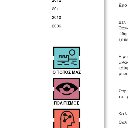
2012
Ώρα 
2011
2010
Δεν 
2006
Θανά
ώθησ
ξεπε
Η μο
αναζ
κάθε
Ο ΤΟΠΟΣ ΜΑΣ
μουσ
Στην
τα τ
ΠΟΛΙΤΙΣΜΟΣ
Καλλ
Θαν