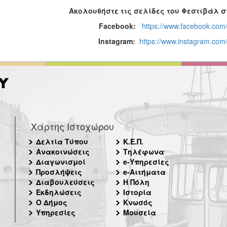
Ακολουθήστε τις σελίδες του Φεστιβάλ σ
Facebook:
https://www.facebook.com/f
Instagram:
https://www.instagram.com/f
Χάρτης Ιστοχώρου
Δελτία Τύπου
Κ.Ε.Π.
Ανακοινώσεις
Τηλέφωνα
Διαγωνισμοί
e-Υπηρεσίες
Προσλήψεις
e-Αιτήματα
Διαβουλεύσεις
Η Πόλη
Εκδηλώσεις
Ιστορία
Ο Δήμος
Κνωσός
Υπηρεσίες
Μουσεία