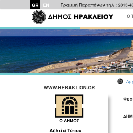
GR
EN
Γραμμή Παραπόνων τηλ : 2813-4
Ο 
Αρχ
WWW.HERAKLION.GR
Φεσ
ΔΗΜ
Ο ΔΗΜΟΣ
ΓΡ
Δελτία Τύπου