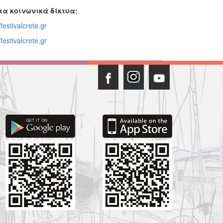
τα κοινωνικά δίκτυα:
estivalcrete.gr
estivalcrete.gr