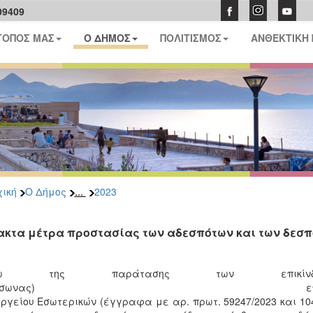
09409
ΤΟΠΟΣ ΜΑΣ
Ο ΔΗΜΟΣ
ΠΟΛΙΤΙΣΜΟΣ
ΑΝΘΕΚΤΙΚΗ
...
ική
Ο Δήμος
2023
ακτα μέτρα προστασίας των αδεσπότων και των δεσ
γω της παράτασης των επικίνδυν
αύσωνας) επισημαίνουμε εκ νέου
ργείου Εσωτερικών (έγγραφα με αρ. πρωτ. 59247/2023 και 104