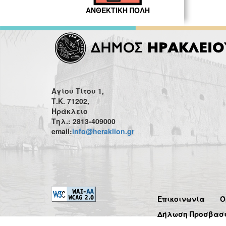
ΑΝΘΕΚΤΙΚΗ ΠΟΛΗ
Αγίου Τίτου 1,
Τ.Κ. 71202,
Ηράκλειο
Τηλ.: 2813-409000
email:
info@heraklion.gr
Επικοινωνία
Ό
Δήλωση Προσβασ