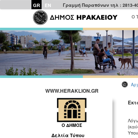
GR
EN
Γραμμή Παραπόνων τηλ : 2813-4
Ο 
Αρχ
WWW.HERAKLION.GR
Έκτ
Λό
Ο ΔΗΜΟΣ
(κ
Υπου
Δελτία Τύπου