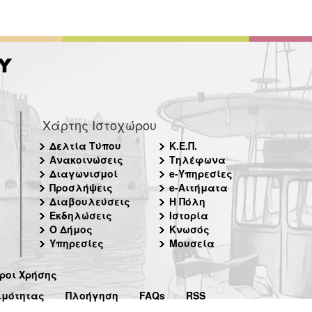
Χάρτης Ιστοχώρου
Δελτία Τύπου
Κ.Ε.Π.
Ανακοινώσεις
Τηλέφωνα
Διαγωνισμοί
e-Υπηρεσίες
Προσλήψεις
e-Αιτήματα
Διαβουλεύσεις
Η Πόλη
Εκδηλώσεις
Ιστορία
Ο Δήμος
Κνωσός
Υπηρεσίες
Μουσεία
ροι Χρήσης
ιμότητας
Πλοήγηση
FAQs
RSS