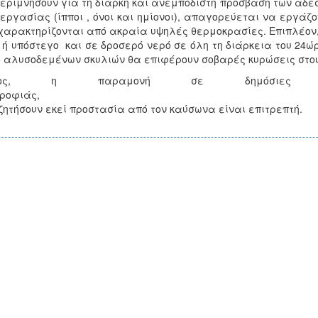
εριμνήσουν για τη διαρκή και ανεμπόδιστη πρόσβαση των αδέ
εργασίας (ίπποι , όνοι και ημίονοι), απαγορεύεται να εργάζ
χαρακτηρίζονται από ακραία υψηλές θερμοκρασίες. Επιπλέον
 ή υπόστεγο και σε δροσερό νερό σε όλη τη διάρκεια του 24ώρ
 αλυσοδεμένων σκυλιών θα επιφέρουν σοβαρές κυρώσεις στους
λος, η παραμονή σε δημόσιες υπ
υντροφιάς, σε περί
ητήσουν εκεί προστασία από τον καύσωνα είναι επιτρεπτή.