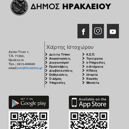
Χάρτης Ιστοχώρου
Αγίου Τίτου 1,
Δελτία Τύπου
Κ.Ε.Π.
Τ.Κ. 71202,
Ανακοινώσεις
Τηλέφωνα
Ηράκλειο
Διαγωνισμοί
e-Υπηρεσίες
Τηλ.: 2813-409000
Προσλήψεις
e-Αιτήματα
email:
info@heraklion.gr
Διαβουλεύσεις
Η Πόλη
Εκδηλώσεις
Ιστορία
Ο Δήμος
Κνωσός
Υπηρεσίες
Μουσεία