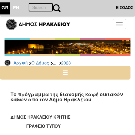
GR
EN
ΕΙΣΟΔΟΣ
Ο
Toggle
ΔΗΜΟΣ
navigati
Δελτία
Τύπου
Αρχείο
...
Αρχική
Ο Δήμος
2023
2026
2025
2024
2023
Το πρόγραμμα της διανομής καφέ οικιακών
κάδων από τον Δήμο Ηρακλείου
2022
2021
ΔΗΜΟΣ ΗΡΑΚΛΕΙΟΥ ΚΡΗΤΗΣ
2020
ΓΡΑΦΕΙΟ ΤΥΠΟΥ
2019