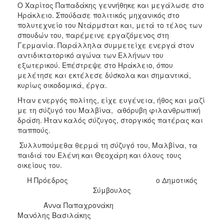
2018
Ο Xαρίτος Παπαδάκης γεννήθηκε και μεγάλωσε στο
Ηράκλειο. Σπούδασε πολιτικός μηχανικός στο
2017
πολυτεχνείο του Ντάρμστατ και, μετά το τέλος των
2016
σπουδών του, παρέμεινε εργαζόμενος στη
Γερμανία. Παράλληλα συμμετείχε ενεργά στον
2015
αντιδικτατορικό αγώνα των Ελλήνων του
2013
εξωτερικού. Επέστρεψε στο Ηράκλειο, όπου
μελέτησε και εκτέλεσε δύσκολα και σημαντικά,
2012
κυρίως οικοδομικά, έργα.
2011
Ήταν ενεργός πολίτης, είχε ευγένεια, ήθος και μαζί
2010
με τη σύζυγό του Μαλβίνα, αθόρυβη φιλανθρωπική
δράση. Ήταν καλός σύζυγος, στοργικός πατέρας και
2006
παππούς.
Συλλυπούμεθα θερμά τη σύζυγό του, Μαλβίνα, τα
παιδιά του Ελένη και Θεοχάρη και όλους τους
οικείους του.
Ο
ΤΟΠΟΣ
Η Πρόεδρος ο Δημοτικός
ΜΑΣ
Σύμβουλος
Άννα Παπαχρονάκη
ΠΟΛΙΤΙΣΜΟΣ
Μανόλης Βασιλάκης