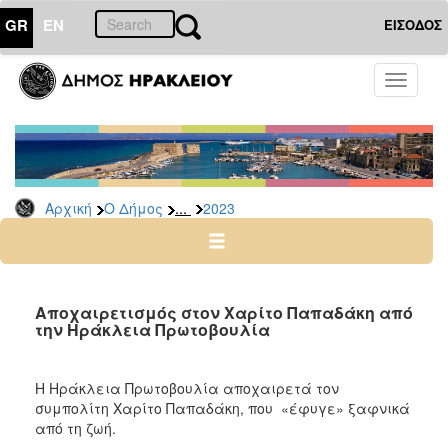
GR
EN
ΕΙΣΟΔΟΣ
Ο
Toggle
ΔΗΜΟΣ
navigati
Δελτία
Τύπου
Αρχείο
...
Αρχική
Ο Δήμος
2023
2026
2025
2024
2023
Αποχαιρετισμός στον Χαρίτο Παπαδάκη από
την Ηράκλεια Πρωτοβουλία
2022
2021
Η Ηράκλεια Πρωτοβουλία αποχαιρετά τον
2020
συμπολίτη Χαρίτο Παπαδάκη, που «έφυγε» ξαφνικά
2019
από τη ζωή.