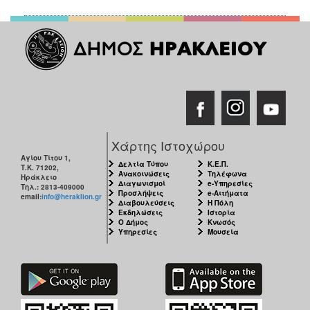
ΑΝΘΕΚΤΙΚΗ
ΠΟΛΗ
Χάρτης Ιστοχώρου
Αγίου Τίτου 1,
Δελτία Τύπου
Κ.Ε.Π.
Τ.Κ. 71202,
Ανακοινώσεις
Τηλέφωνα
Ηράκλειο
Διαγωνισμοί
e-Υπηρεσίες
Τηλ.: 2813-409000
Προσλήψεις
e-Αιτήματα
email:
info@heraklion.gr
Διαβουλεύσεις
Η Πόλη
Εκδηλώσεις
Ιστορία
Ο Δήμος
Κνωσός
Υπηρεσίες
Μουσεία