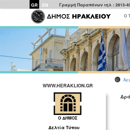
GR
EN
Γραμμή Παραπόνων τηλ : 2813-4
Ο 
Αρχ
WWW.HERAKLION.GR
Δρά
Ο ΔΗΜΟΣ
Δελτία Τύπου