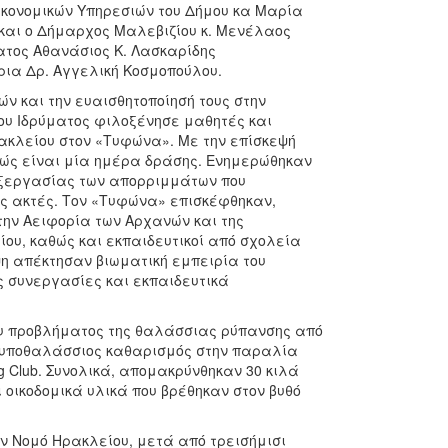
ικονομικών Υπηρεσιών του Δήμου κα Μαρία
και ο Δήμαρχος Μαλεβιζίου κ. Μενέλαος
ατος Αθανάσιος Κ. Λασκαρίδης
ρια Δρ. Αγγελική Κοσμοπούλου.
ν και την ευαισθητοποίησή τους στην
ου Ιδρύματος φιλοξένησε μαθητές και
ακλείου στον «Τυφώνα». Με την επίσκεψή
 πώς είναι μία ημέρα δράσης. Ενημερώθηκαν
επεξεργασίας των απορριμμάτων που
ς ακτές. Τον «Τυφώνα» επισκέφθηκαν,
την Αειφορία των Αρχανών και της
ου, καθώς και εκπαιδευτικοί από σχολεία
ψη απέκτησαν βιωματική εμπειρία του
ς συνεργασίες και εκπαιδευτικά
ου προβλήματος της θαλάσσιας ρύπανσης από
υποθαλάσσιος καθαρισμός στην παραλία
g Club. Συνολικά, απομακρύνθηκαν 30 κιλά
οικοδομικά υλικά που βρέθηκαν στον βυθό
ον Νομό Ηρακλείου, μετά από τρεισήμισι