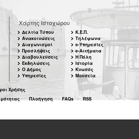
Χάρτης Ιστοχώρου
Δελτία Τύπου
Κ.Ε.Π.
Ανακοινώσεις
Τηλέφωνα
Διαγωνισμοί
e-Υπηρεσίες
Προσλήψεις
e-Αιτήματα
Διαβουλεύσεις
Η Πόλη
Εκδηλώσεις
Ιστορία
Ο Δήμος
Κνωσός
Υπηρεσίες
Μουσεία
ροι Χρήσης
ιμότητας
Πλοήγηση
FAQs
RSS