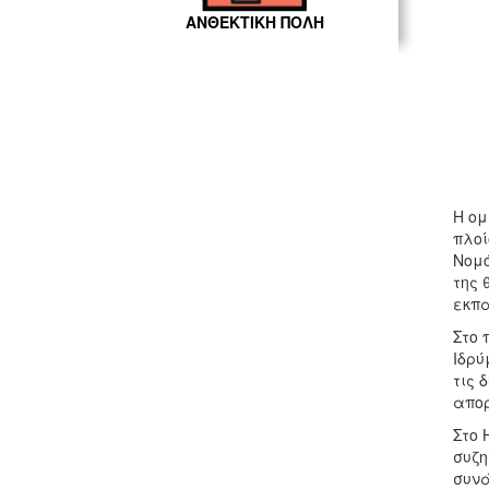
ΑΝΘΕΚΤΙΚΗ ΠΟΛΗ
Η ομ
πλοί
Νομό
της 
εκπα
Στο 
Ιδρύ
τις 
απορ
Στο 
συζη
συνά