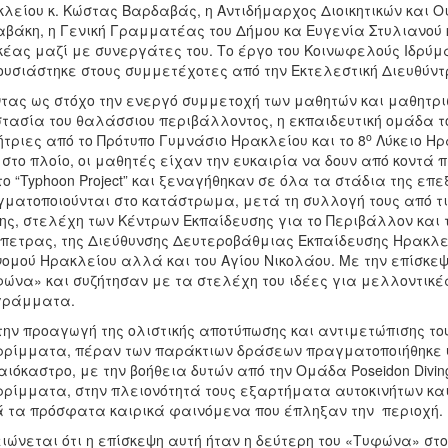
λείου κ. Κώστας Βαρδαβάς, η Αντιδήμαρχος Διοικητικών και Ο
βάκη, η Γενική Γραμματέας του Δήμου κα Ευγενία Στυλιανού 
έας μαζί με συνεργάτες του. Το έργο του Κοινωφελούς Ιδρύμ
υσιάστηκε στους συμμετέχοτες από την Εκτελεστική Διευθύντ
τας ως στόχο την ενεργό συμμετοχή των μαθητών και μαθητριώ
τασία του θαλάσσιου περιβάλλοντος, η εκπαιδευτική ομάδα τ
ο
τριες από το Πρότυπο Γυμνάσιο Ηρακλείου και το 8
Λύκειο Ηρ
 στο πλοίο, οι μαθητές είχαν την ευκαιρία να δουν από κοντά
το “Typhoon Project” και ξεναγήθηκαν σε όλα τα στάδια της 
ματοποιούνται στο κατάστρωμα, μετά τη συλλογή τους από τι
ης, στελέχη των Κέντρων Εκπαίδευσης για το Περιβάλλον και 
πετρας, της Διεύθυνσης Δευτεροβάθμιας Εκπαίδευσης Ηρακλεί
νομού Ηρακλείου αλλά και του Αγίου Νικολάου. Με την επίσκε
ώνα» και συζήτησαν με τα στελέχη του ιδέες για μελλοντικέ
γράμματα.
την προαγωγή της ολιστικής αποτύπωσης και αντιμετώπισης τ
ρίμματα, πέραν των παράκτιων δράσεων πραγματοποιήθηκε 
ιόκαστρο, με την βοήθεια δυτών από την Ομάδα Poseidon Divin
ρίμματα, στην πλειονότητά τους εξαρτήματα αυτοκινήτων και 
 τα πρόσφατα καιρικά φαινόμενα που έπληξαν την περιοχή.
ιώνεται ότι η επίσκεψη αυτή ήταν η δεύτερη του «Τυφώνα» στ