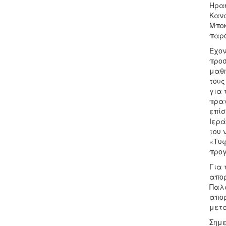
Ηρακ
Κανα
Μποκ
παρο
Έχον
προσ
μαθή
τους
για 
πραγ
επίσ
Ιερά
του 
«Τυφ
προ
Για 
απορ
Παλα
απορ
μετά
Σημε