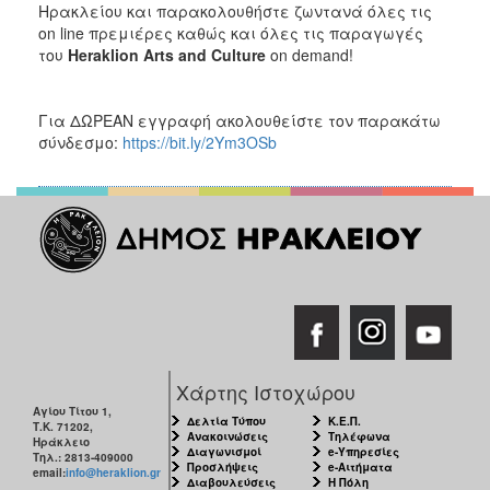
Ηρακλείου και παρακολουθήστε ζωντανά όλες τις
on line πρεμιέρες καθώς και όλες τις παραγωγές
του
Heraklion
Arts
and
Culture
on demand!
Για ΔΩΡΕΑΝ εγγραφή ακολουθείστε τον παρακάτω
σύνδεσμο:
https://bit.ly/2Ym3OSb
Χάρτης Ιστοχώρου
Αγίου Τίτου 1,
Δελτία Τύπου
Κ.Ε.Π.
Τ.Κ. 71202,
Ανακοινώσεις
Τηλέφωνα
Ηράκλειο
Διαγωνισμοί
e-Υπηρεσίες
Τηλ.: 2813-409000
Προσλήψεις
e-Αιτήματα
email:
info@heraklion.gr
Διαβουλεύσεις
Η Πόλη