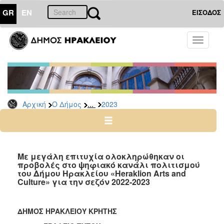
GR
EN
ΕΙΣΟΔΟΣ
Ο
Toggle
ΔΗΜΟΣ
navigati
Δελτία
Τύπου
Αρχείο
...
Αρχική
Ο Δήμος
2023
2026
2025
2024
2023
Με μεγάλη επιτυχία ολοκληρώθηκαν οι
προβολές στο ψηφιακό κανάλι πολιτισμού
2022
του Δήμου Ηρακλείου «Heraklion Arts and
2021
Culture» για την σεζόν 2022-2023
2020
2019
ΔΗΜΟΣ ΗΡΑΚΛΕΙΟΥ ΚΡΗΤΗΣ