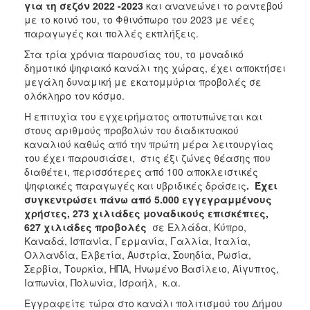
για τη σεζόν 2022 -2023
και ανανεώνει το ραντεβού
ΑΝΘΕΚΤΙΚΗ
ΠΟΛΗ
με το κοινό του, το Φθινόπωρο του 2023 με νέες
παραγωγές και πολλές εκπλήξεις.
Στα τρία χρόνια παρουσίας του, το μοναδικό
δημοτικό ψηφιακό κανάλι της χώρας, έχει αποκτήσει
μεγάλη δυναμική με εκατομμύρια προβολές σε
ολόκληρο τον κόσμο.
Η επιτυχία του εγχειρήματος αποτυπώνεται και
στους αριθμούς προβολών του διαδικτυακού
καναλιού καθώς από την πρώτη μέρα λειτουργίας
του έχει παρουσιάσει, στις έξι ζώνες θέασης που
διαθέτει, περισσότερες από 100 αποκλειστικές
ψηφιακές παραγωγές και υβριδικές δράσεις
. Έχει
συγκεντρώσει πάνω από 5.000 εγγεγραμμένους
χρήστες, 273 χιλιάδες μοναδικούς επισκέπτες,
627 χιλιάδες προβολές
σε Ελλάδα, Κύπρο,
Καναδά, Ισπανία, Γερμανία, Γαλλία, Ιταλία,
Ολλανδία, Ελβετία, Αυστρία, Σουηδία, Ρωσία,
Σερβία, Τουρκία, ΗΠΑ, Ηνωμένο Βασίλειο, Αίγυπτος,
Ιαπωνία, Πολωνία, Ισραήλ, κ.α.
Εγγραφείτε τώρα στο κανάλι πολιτισμού του Δήμου