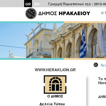
GR
EN
Γραμμή Παραπόνων τηλ : 2813-4
Ο 
Αρχ
WWW.HERAKLION.GR
Το 
Hera
Ο ΔΗΜΟΣ
ΔΗΜ
ΓΡ
Δελτία Τύπου