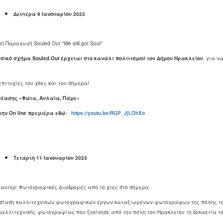
Δευτέρα 9 Ιανουαρίου 2023
ή Παραγωγή Souled Out "We still got Soul"
υσικό σχήμα
Souled
Out
έρχεται στο κανάλι πολιτισμού του Δήμου Ηρακλείου
για να
επιτυχίες του χθες και του σήμερα!
θέασης «Φώτα, Αυλαία, Πάμε»
 την
On
line
πρεμιέρα εδώ:
https://youtu.be/RGP_JjLOhXo
Τετάρτη 11 Ιανουαρίου 2023
μαντέρ: Φωτογραφικές Διαδρομές από το χτες στο σήμερα
σίαση καλλιτεχνικών φωτογραφικών έργων καταξιωμένων φωτογράφων της πόλης του 
καλλιτεχνικής φωτογραφίας που ξεκίνησε από την πόλη του Ηρακλείου τη δεκαετία του