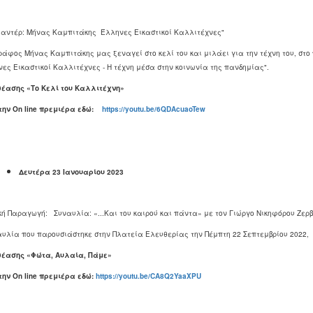
μαντέρ: Μήνας Καμπιτάκης Έλληνες Εικαστικοί Καλλιτέχνες"
άφος Μήνας Καμπιτάκης μας ξεναγεί στο κελί του και μιλάει για την τέχνη του, στο πλ
ες Εικαστικοί Καλλιτέχνες - Η τέχνη μέσα στην κοινωνία της πανδημίας".
θέασης «Το Κελί του Καλλιτέχνη»
 την
On
line
πρεμιέρα εδώ:
https://youtu.be/6QDAcuaoTew
Δευτέρα 23 Ιανουαρίου 2023
κή Παραγωγή: Συναυλία: «...Και του καιρού και πάντα» με τον Γιώργο Νικηφόρου Ζερ
αυλία που παρουσιάστηκε στην Πλατεία Ελευθερίας την Πέμπτη 22 Σεπτεμβρίου 2022, 
θέασης «Φώτα, Αυλαία, Πάμε»
 την
On
line
πρεμιέρα εδώ:
https://youtu.be/CA8Q2YaaXPU