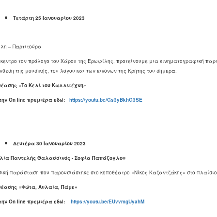
Τετάρτη 25 Ιανουαρίου 2023
λη – Παρτιτούρα
ίκεντρο τον πρόλογο του Χάρου της Ερωφίλης, προτείνουμε μια κινηματογραφική παρτ
νθεση της μουσικής, του λόγου και των εικόνων της Κρήτης του σήμερα.
θέασης «Το Κελί του Καλλιτέχνη»
 την
On
line
πρεμιέρα εδώ:
https://youtu.be/Gs3yBkhG3SE
Δευτέρα 30 Ιανουαρίου 2023
λία Παντελής Θαλασσινός - Σοφία Παπάζογλου
ική παράσταση που παρουσιάστηκε στο κηποθέατρο «Νίκος Καζαντζάκης» στο πλαίσιο τ
θέασης «Φώτα, Αυλαία, Πάμε»
 την
On
line
πρεμιέρα εδώ:
https://youtu.be/EUvvmgUyahM