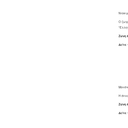
Ντοκι
Ο ζωγρ
"Έλλην
Ζώνη 
Δείτε
Μουσι
Η συν
Ζώνη 
Δείτε