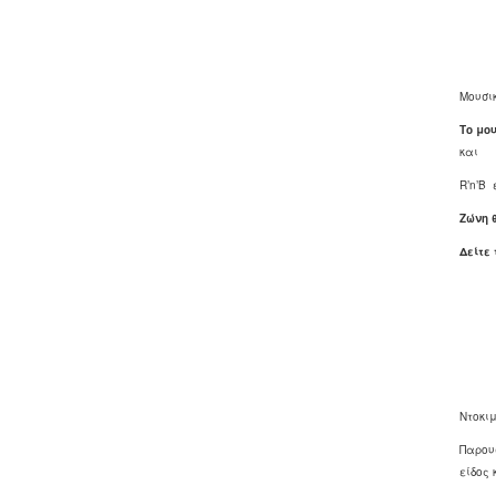
Μουσικ
Το μο
και
R’n’B 
Ζώνη 
Δείτε
Ντοκι
Παρου
είδος 