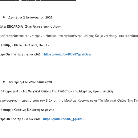
Δευτέρα 2 Ιανουαρίου 2023
λία ENCARDIA “Στις Άκρες του Ιονίου»
ική παράσταση που παρουσιάστηκε στο κηποθέατρο «Νίκος Καζαντζάκης» στο πλαίσιο τ
θέασης «Φώτα, Αυλαία, Πάμε»
 την
On
line
πρεμιέρα εδώ:
https://youtu.be/KDv87gvWOaw
Τετάρτη 4 Ιανουαρίου 2023
κό Παραμύθι «Τα Μαγικά Όπλα Της Γνώσης» της Μαρίας Κρανιωτάκη
ατογραφική παρουσίαση του βιβλίου της Μαρίας Κρανιωτάκη "Τα Μαγικά Όπλα Της Γν
θέασης «Κόκκινη Κλωστή Δεμένη»
 την
On
line
πρεμιέρα εδώ:
https://youtu.be/hC_j-pUIdiE