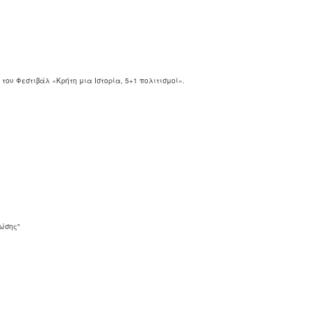
ου Φεστιβάλ «Κρήτη μια Ιστορία, 5+1 πολιτισμοί».
ώσης"