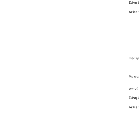
Ζώνη 
Δείτε
Θεατρι
Με αφ
αυτού
Ζώνη 
Δείτε