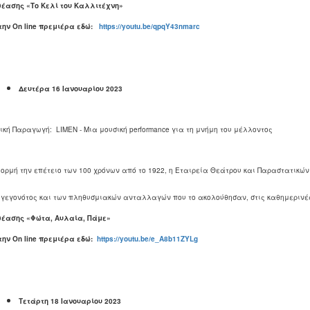
θέασης «Το Κελί του Καλλιτέχνη»
 την
On
line
πρεμιέρα εδώ:
https://youtu.be/qpqY43nmarc
Δευτέρα 1
6
Ιανουαρίου 2023
κή Παραγωγή: LIMEN - Μια μουσική performance για τη μνήμη του μέλλοντος
ορμή την επέτειο των 100 χρόνων από το 1922, η Εταιρεία Θεάτρου και Παραστατικών
 γεγονότος και των πληθυσμιακών ανταλλαγών που το ακολούθησαν, στις καθημερινές
θέασης «Φώτα, Αυλαία, Πάμε»
 την
On
line
πρεμιέρα εδώ:
https://youtu.be/e_A8b11ZYLg
Τετάρτη
18
Ιανουαρίου 2023