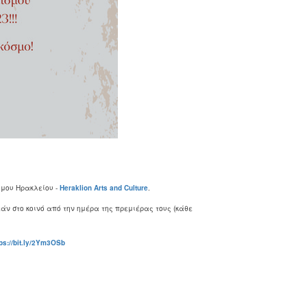
ήμου Ηρακλείου -
Heraklion
Arts
and
Culture
.
άν στο κοινό από την ημέρα της πρεμιέρας τους (κάθε
ps
://
bit
.
ly
/2
Ym
3
OSb