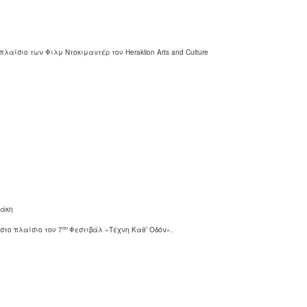
αίσιο των Φιλμ Ντοκιμαντέρ του Heraklion Arts and Culture
βάκη
ου
στο πλαίσιο του 7
Φεστιβάλ «Τέχνη Καθ’ Οδόν».