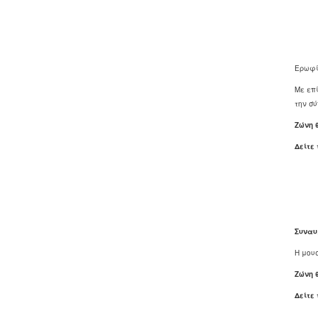
Ερωφί
Με επ
την σύ
Ζώνη 
Δείτε
Συναυ
Η μουσ
Ζώνη 
Δείτε