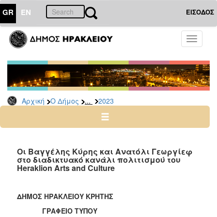
GR
EN
ΕΙΣΟΔΟΣ
Ο
Toggle
ΔΗΜΟΣ
navigati
Δελτία
Τύπου
Αρχείο
...
Αρχική
Ο Δήμος
2023
2026
2025
2024
2023
Οι Βαγγέλης Κύρης και Ανατόλι Γεωργίεφ
στο διαδικτυακό κανάλι πολιτισμού του
2022
Heraklion Arts and Culture
2021
2020
ΔΗΜΟΣ ΗΡΑΚΛΕΙΟΥ ΚΡΗΤΗΣ
2019
ΓΡΑΦΕΙΟ ΤΥΠΟΥ