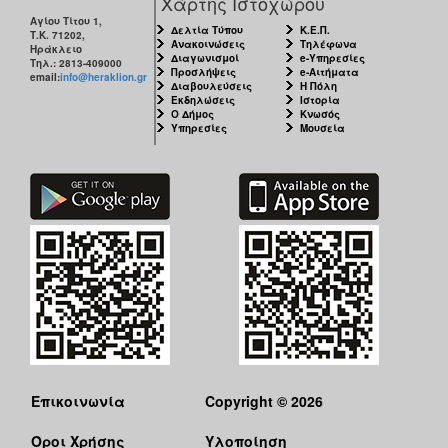
Χάρτης Ιστοχώρου
Αγίου Τίτου 1,
Δελτία Τύπου
Κ.Ε.Π.
Τ.Κ. 71202,
Ανακοινώσεις
Τηλέφωνα
Ηράκλειο
Διαγωνισμοί
e-Υπηρεσίες
Τηλ.: 2813-409000
Προσλήψεις
e-Αιτήματα
email:
info@heraklion.gr
Διαβουλεύσεις
Η Πόλη
Εκδηλώσεις
Ιστορία
Ο Δήμος
Κνωσός
Υπηρεσίες
Μουσεία
Επικοινωνία
Copyright © 2026
Όροι Χρήσης
Υλοποίηση