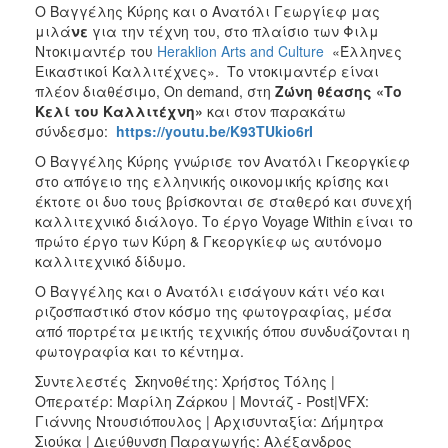
Ο Βαγγέλης Κύρης και ο Ανατόλι Γεωργίεφ μας
ΑΝΘΕΚΤΙΚΗ
ΠΟΛΗ
μιλά
νε
για την τέχνη του, στο πλαίσιο των Φιλμ
Ντοκιμαντέρ του
Heraklion Arts and Culture
«Έλληνες
Εικαστικοί Καλλιτέχνες». Το ντοκιμαντέρ είναι
πλέον διαθέσιμο, On demand, στη
Ζώνη θέασης «Το
Κελί του Καλλιτέχνη»
και στον παρακάτω
σύνδεσμο:
https://youtu.be/K93TUkio6rI
Ο Βαγγέλης Κύρης γνώρισε τον Ανατόλι Γκεοργκίεφ
στο απόγειο της ελληνικής οικονομικής κρίσης και
έκτοτε οι δυο τους βρίσκονται σε σταθερό και συνεχή
καλλιτεχνικό διάλογο. Το έργο Voyage Within είναι το
πρώτο έργο των Κύρη & Γκεοργκίεφ ως αυτόνομο
καλλιτεχνικό δίδυμο.
Ο Βαγγέλης και ο Ανατόλι εισάγουν κάτι νέο και
ριζοσπαστικό στον κόσμο της φωτογραφίας, μέσα
από πορτρέτα μεικτής τεχνικής όπου συνδυάζονται η
φωτογραφία και το κέντημα.
Συντελεστές Σκηνοθέτης: Χρήστος Τόλης |
Οπερατέρ: Μαρίλη Ζάρκου | Μοντάζ - Post|VFX:
Γιάννης Ντουσιόπουλος | Αρχισυνταξία: Δήμητρα
Σιούκα | Διεύθυνση Παραγωγής: Αλέξανδρος