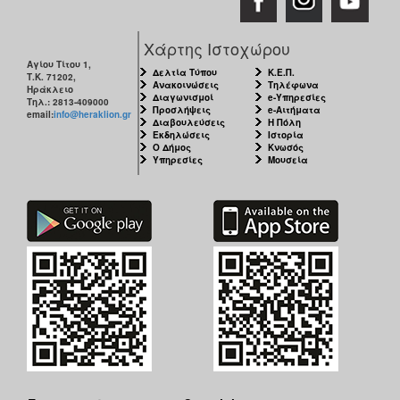
Χάρτης Ιστοχώρου
Αγίου Τίτου 1,
Δελτία Τύπου
Κ.Ε.Π.
Τ.Κ. 71202,
Ανακοινώσεις
Τηλέφωνα
Ηράκλειο
Διαγωνισμοί
e-Υπηρεσίες
Τηλ.: 2813-409000
Προσλήψεις
e-Αιτήματα
email:
info@heraklion.gr
Διαβουλεύσεις
Η Πόλη
Εκδηλώσεις
Ιστορία
Ο Δήμος
Κνωσός
Υπηρεσίες
Μουσεία