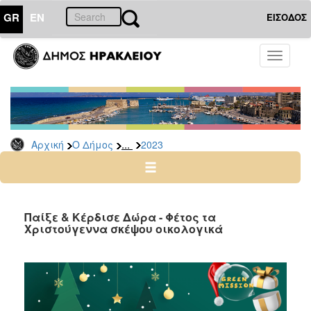
GR
EN
ΕΙΣΟΔΟΣ
Ο
Toggle
ΔΗΜΟΣ
navigati
Δελτία
Τύπου
Αρχείο
...
Αρχική
Ο Δήμος
2023
2026
2025
2024
2023
Παίξε & Κέρδισε Δώρα - Φέτος τα
Χριστούγεννα σκέψου οικολογικά
2022
2021
2020
2019