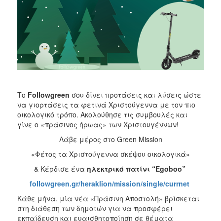
2018
2017
2016
2015
2013
2012
2011
Το
Followgreen
σου δίνει προτάσεις και λύσεις ώστε
2010
να γιορτάσεις τα φετινά Χριστούγεννα με τον πιο
οικολογικό τρόπο. Ακολούθησε τις συμβουλές και
2006
γίνε ο «πράσινος ήρωας» των Χριστουγέννων!
Λάβε μέρος στο Green Mission
«Φέτος τα Χριστούγεννα σκέψου οικολογικά»
Ο
& Κέρδισε ένα
ηλεκτρικό πατίνι “
Egoboo
”
ΤΟΠΟΣ
ΜΑΣ
followgreen.gr/heraklion/mission/single/currnet
Κάθε μήνα, μία νέα «Πράσινη Αποστολή» βρίσκεται
ΠΟΛΙΤΙΣΜΟΣ
στη διάθεση των δημοτών για να προσφέρει
εκπαίδευση και ευαισθητοποίηση σε θέματα