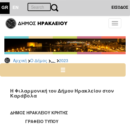
GR
EN
ΕΙΣΟΔΟΣ
Ο
Toggle
ΔΗΜΟΣ
navigati
Δελτία
Τύπου
Αρχείο
...
Αρχική
Ο Δήμος
2023
2026
2025
2024
2023
Η Φιλαρμονική του Δήμου Ηρακλείου στον
Καράβολα
2022
2021
ΔΗΜΟΣ ΗΡΑΚΛΕΙΟΥ ΚΡΗΤΗΣ
2020
ΓΡΑΦΕΙΟ ΤΥΠΟΥ
2019