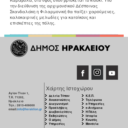
Καράβολα, στο ύψος όπου βρίσκεται το κιόσκι. Υπό
ΑΝΘΕΚΤΙΚΗ
την διεύθυνση της αρχιμουσικού Δέσποινας
ΠΟΛΗ
Σκανδαλάκη η Φιλαρμονική θα παίξει χαρούμενες,
καλοκαιρινές μελωδίες για κατοίκους και
επισκέπτες της πόλης.
Χάρτης Ιστοχώρου
Αγίου Τίτου 1,
Δελτία Τύπου
Κ.Ε.Π.
Τ.Κ. 71202,
Ανακοινώσεις
Τηλέφωνα
Ηράκλειο
Διαγωνισμοί
e-Υπηρεσίες
Τηλ.: 2813-409000
Προσλήψεις
e-Αιτήματα
email:
info@heraklion.gr
Διαβουλεύσεις
Η Πόλη
Εκδηλώσεις
Ιστορία
Ο Δήμος
Κνωσός
Υπηρεσίες
Μουσεία