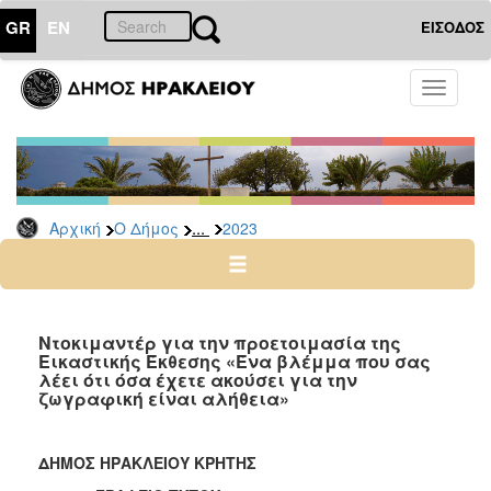
GR
EN
ΕΙΣΟΔΟΣ
Ο
Toggle
ΔΗΜΟΣ
navigati
Δελτία
Τύπου
Αρχείο
...
Αρχική
Ο Δήμος
2023
2026
2025
2024
2023
Ντοκιμαντέρ για την προετοιμασία της
Εικαστικής Έκθεσης «Ένα βλέμμα που σας
2022
λέει ότι όσα έχετε ακούσει για την
2021
ζωγραφική είναι αλήθεια»
2020
2019
ΔΗΜΟΣ ΗΡΑΚΛΕΙΟΥ ΚΡΗΤΗΣ