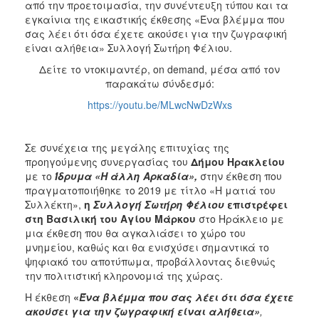
από την προετοιμασία, την συνέντευξη τύπου και τα
ΑΝΘΕΚΤΙΚΗ
ΠΟΛΗ
εγκαίνια της εικαστικής έκθεσης «Ένα βλέμμα που
σας λέει ότι όσα έχετε ακούσει για την ζωγραφική
είναι αλήθεια» Συλλογή Σωτήρη Φέλιου.
Δείτε το ντοκιμαντέρ, on demand, μέσα από τον
παρακάτω σύνδεσμό:
https://youtu.be/MLwcNwDzWxs
Σε συνέχεια της μεγάλης επιτυχίας της
προηγούμενης συνεργασίας του
Δήμου Ηρακλείου
με το
Ίδρυμα «Η άλλη Αρκαδία»,
στην έκθεση που
πραγματοποιήθηκε το 2019 με τίτλο «Η ματιά του
Συλλέκτη»,
η
Συλλογή Σωτήρη Φέλιου
επιστρέφει
στη Βασιλική του Αγίου Μάρκου
στο Ηράκλειο με
μια έκθεση που θα αγκαλιάσει το χώρο του
μνημείου, καθώς και θα ενισχύσει σημαντικά το
ψηφιακό του αποτύπωμα, προβάλλοντας διεθνώς
την πολιτιστική κληρονομιά της χώρας.
Η έκθεση
«
Ένα βλέμμα που σας λέει ότι όσα έχετε
ακούσει για την ζωγραφική είναι αλήθεια»
,