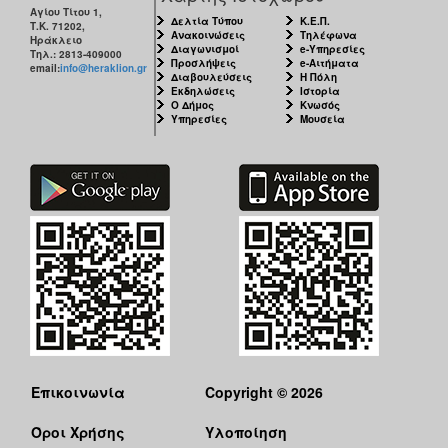
Αγίου Τίτου 1,
Δελτία Τύπου
Κ.Ε.Π.
Τ.Κ. 71202,
Ανακοινώσεις
Τηλέφωνα
Ηράκλειο
Διαγωνισμοί
e-Υπηρεσίες
Τηλ.: 2813-409000
Προσλήψεις
e-Αιτήματα
email:
info@heraklion.gr
Διαβουλεύσεις
Η Πόλη
Εκδηλώσεις
Ιστορία
Ο Δήμος
Κνωσός
Υπηρεσίες
Μουσεία
Επικοινωνία
Copyright © 2026
Όροι Χρήσης
Υλοποίηση