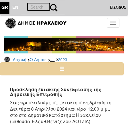
GR
EN
ΕΙΣΟΔΟΣ
Ο
Toggle
ΔΗΜΟΣ
navigati
Δελτία
Τύπου
Αρχείο
...
Αρχική
Ο Δήμος
2023
2026
2025
2024
2023
Πρόσκληση έκτακτης Συνεδρίασης της
Δημοτικής Επιτροπής
2022
Σας προσκαλούμε σε έκτακτη συνεδρίαση τη
2021
Δευτέρα 8 Απριλίου 2024 και ώρα 12.00 μ.μ.,
2020
στο στο Δημοτικό κατάστημα Ηρακλείου
2019
(αίθουσα Ελευθ.Βενιζέλου-ΛΟΤΖΙΑ)