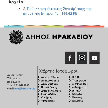
2018
Αρχεία
2017
Πρόσκληση έκτακτης Συνεδρίασης της
Δημοτικής Επιτροπής - 166.62 KB
2016
2015
2013
2012
2011
2010
2006
Χάρτης Ιστοχώρου
Αγίου Τίτου 1,
Δελτία Τύπου
Κ.Ε.Π.
Τ.Κ. 71202,
Ανακοινώσεις
Τηλέφωνα
Ο
Ηράκλειο
Διαγωνισμοί
e-Υπηρεσίες
ΤΟΠΟΣ
Τηλ.: 2813-409000
Προσλήψεις
e-Αιτήματα
email:
info@heraklion.gr
ΜΑΣ
Διαβουλεύσεις
Η Πόλη
Εκδηλώσεις
Ιστορία
Ο Δήμος
Κνωσός
ΠΟΛΙΤΙΣΜΟΣ
Υπηρεσίες
Μουσεία