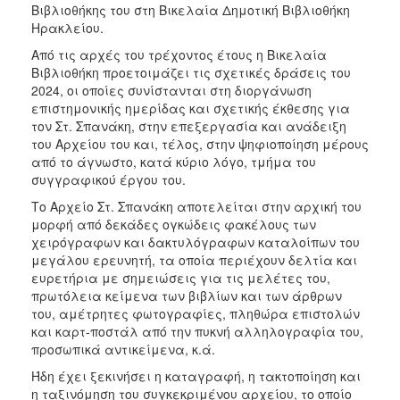
Βιβλιοθήκης του στη Βικελαία Δημοτική Βιβλιοθήκη
Ηρακλείου.
Από τις αρχές του τρέχοντος έτους η Βικελαία
Βιβλιοθήκη προετοιμάζει τις σχετικές δράσεις του
2024, οι οποίες συνίστανται στη διοργάνωση
επιστημονικής ημερίδας και σχετικής έκθεσης για
τον Στ. Σπανάκη, στην επεξεργασία και ανάδειξη
του Αρχείου του και, τέλος, στην ψηφιοποίηση μέρους
από το άγνωστο, κατά κύριο λόγο, τμήμα του
συγγραφικού έργου του.
Το Αρχείο Στ. Σπανάκη αποτελείται στην αρχική του
μορφή από δεκάδες ογκώδεις φακέλους των
χειρόγραφων και δακτυλόγραφων καταλοίπων του
μεγάλου ερευνητή, τα οποία περιέχουν δελτία και
ευρετήρια με σημειώσεις για τις μελέτες του,
πρωτόλεια κείμενα των βιβλίων και των άρθρων
του, αμέτρητες φωτογραφίες, πληθώρα επιστολών
και καρτ-ποστάλ από την πυκνή αλληλογραφία του,
προσωπικά αντικείμενα, κ.ά.
Ήδη έχει ξεκινήσει η καταγραφή, η τακτοποίηση και
η ταξινόμηση του συγκεκριμένου αρχείου, το οποίο