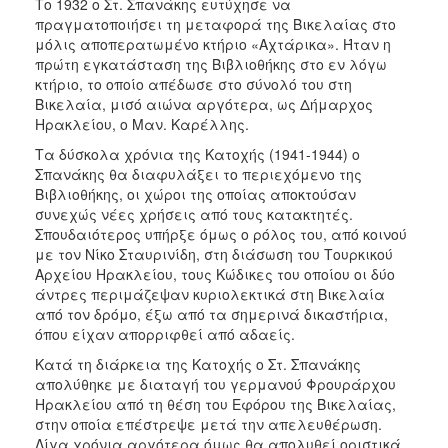
Το 1932 ο Στ. Σπανάκης ευτύχησε να
πραγματοποιήσει τη μεταφορά της Βικελαίας στο
μόλις αποπερατωμένο κτήριο «Αχτάρικα». Ήταν η
πρώτη εγκατάσταση της Βιβλιοθήκης στο εν λόγω
κτήριο, το οποίο απέδωσε στο σύνολό του στη
Βικελαία, μισό αιώνα αργότερα, ως Δήμαρχος
Ηρακλείου, ο Μαν. Καρέλλης.
Τα δύσκολα χρόνια της Κατοχής (1941-1944) ο
Σπανάκης θα διαφυλάξει το περιεχόμενο της
Βιβλιοθήκης, οι χώροι της οποίας αποκτούσαν
συνεχώς νέες χρήσεις από τους κατακτητές.
Σπουδαιότερος υπήρξε όμως ο ρόλος του, από κοινού
με τον Νίκο Σταυρινίδη, στη διάσωση του Τουρκικού
Αρχείου Ηρακλείου, τους Κώδικες του οποίου οι δύο
άντρες περιμάζεψαν κυριολεκτικά στη Βικελαία
από τον δρόμο, έξω από τα σημερινά δικαστήρια,
όπου είχαν απορριφθεί από αδαείς.
Κατά τη διάρκεια της Κατοχής ο Στ. Σπανάκης
απολύθηκε με διαταγή του γερμανού Φρουράρχου
Ηρακλείου από τη θέση του Εφόρου της Βικελαίας,
στην οποία επέστρεψε μετά την απελευθέρωση.
Λίγα χρόνια αργότερα όμως θα απολυθεί οριστικά,