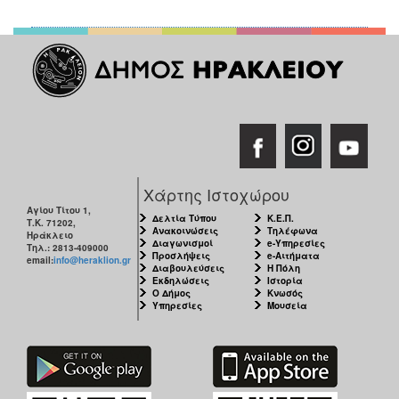
Χάρτης Ιστοχώρου
Αγίου Τίτου 1,
Δελτία Τύπου
Κ.Ε.Π.
Τ.Κ. 71202,
Ανακοινώσεις
Τηλέφωνα
Ηράκλειο
Διαγωνισμοί
e-Υπηρεσίες
Τηλ.: 2813-409000
Προσλήψεις
e-Αιτήματα
email:
info@heraklion.gr
Διαβουλεύσεις
Η Πόλη
Εκδηλώσεις
Ιστορία
Ο Δήμος
Κνωσός
Υπηρεσίες
Μουσεία