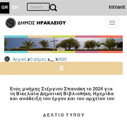
GR
EN
ΕΙΣΟΔΟΣ
Ο
Toggle
ΔΗΜΟΣ
navigati
Δελτία
Τύπου
Αρχείο
...
Αρχική
Ο Δήμος
2023
2026
2025
2024
2023
Έτος μνήμης Στέργιου Σπανάκη το 2024 για
τη Βικελαία Δημοτική Βιβλιοθήκη. Ημερίδα
2022
και ανάδειξη του έργου και του αρχείου του
2021
2020
Δ Ε Λ Τ Ι Ο Τ Υ Π Ο Υ
2019