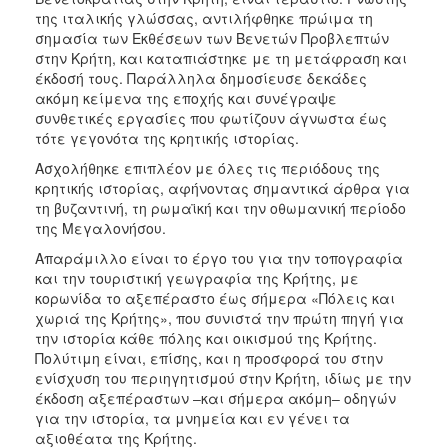
της ιταλικής γλώσσας, αντιλήφθηκε πρώιμα τη
σημασία των Εκθέσεων των Βενετών Προβλεπτών
στην Κρήτη, και καταπιάστηκε με τη μετάφραση και
έκδοσή τους. Παράλληλα δημοσίευσε δεκάδες
ακόμη κείμενα της εποχής και συνέγραψε
συνθετικές εργασίες που φωτίζουν άγνωστα έως
τότε γεγονότα της κρητικής ιστορίας.
Ασχολήθηκε επιπλέον με όλες τις περιόδους της
κρητικής ιστορίας, αφήνοντας σημαντικά άρθρα για
τη βυζαντινή, τη ρωμαϊκή και την οθωμανική περίοδο
της Μεγαλονήσου.
Απαράμιλλο είναι το έργο του για την τοπογραφία
και την τουριστική γεωγραφία της Κρήτης, με
κορωνίδα το αξεπέραστο έως σήμερα «Πόλεις και
χωριά της Κρήτης», που συνιστά την πρώτη πηγή για
την ιστορία κάθε πόλης και οικισμού της Κρήτης.
Πολύτιμη είναι, επίσης, και η προσφορά του στην
ενίσχυση του περιηγητισμού στην Κρήτη, ιδίως με την
έκδοση αξεπέραστων ‒και σήμερα ακόμη‒ οδηγών
για την ιστορία, τα μνημεία και εν γένει τα
αξιοθέατα της Κρήτης.