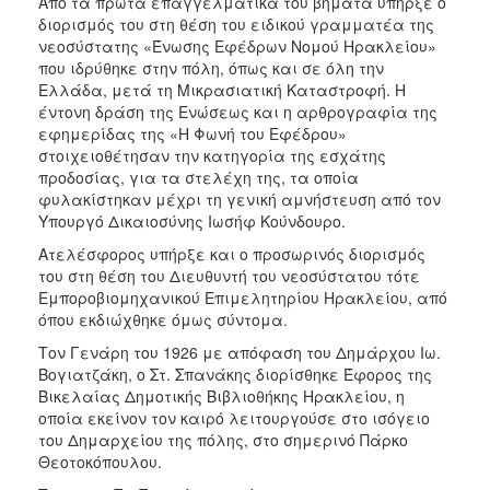
Από τα πρώτα επαγγελματικά του βήματα υπήρξε ο
διορισμός του στη θέση του ειδικού γραμματέα της
νεοσύστατης «Ένωσης Εφέδρων Νομού Ηρακλείου»
που ιδρύθηκε στην πόλη, όπως και σε όλη την
Ελλάδα, μετά τη Μικρασιατική Καταστροφή. Η
έντονη δράση της Ενώσεως και η αρθρογραφία της
εφημερίδας της «Η Φωνή του Εφέδρου»
στοιχειοθέτησαν την κατηγορία της εσχάτης
προδοσίας, για τα στελέχη της, τα οποία
φυλακίστηκαν μέχρι τη γενική αμνήστευση από τον
Υπουργό Δικαιοσύνης Ιωσήφ Κούνδουρο.
Ατελέσφορος υπήρξε και ο προσωρινός διορισμός
του στη θέση του Διευθυντή του νεοσύστατου τότε
Εμποροβιομηχανικού Επιμελητηρίου Ηρακλείου, από
όπου εκδιώχθηκε όμως σύντομα.
Τον Γενάρη του 1926 με απόφαση του Δημάρχου Ιω.
Βογιατζάκη, ο Στ. Σπανάκης διορίσθηκε Έφορος της
Βικελαίας Δημοτικής Βιβλιοθήκης Ηρακλείου, η
οποία εκείνον τον καιρό λειτουργούσε στο ισόγειο
του Δημαρχείου της πόλης, στο σημερινό Πάρκο
Θεοτοκόπουλου.