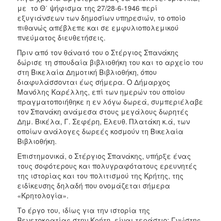
με το Θ΄ ψήφισμα της 27/28-6-1946 περί
εξυγιάνσεων των δημοσίων υπηρεσιών, το οποίο
πιθανώς απέβλεπε και σε εμφυλιοπολεμικού
πνεύματος διευθετήσεις.
Πριν από τον θάνατό του ο Στέργιος Σπανάκης
δώρισε τη σπουδαία βιβλιοθήκη του και το αρχείο του
στη Βικελαία Δημοτική Βιβλιοθήκη, όπου
διαφυλάσσονται έως σήμερα. Ο Δήμαρχος
Μανόλης Καρέλλης, επί των ημερών του οποίου
πραγματοποιήθηκε η εν λόγω δωρεά, συμπεριέλαβε
τον Σπανάκη ανάμεσα στους μεγάλους δωρητές
Δημ. Βικέλα, Γ. Σεφέρη, Ελευθ. Πλατάκη κ.ά, των
οποίων ανάλογες δωρεές κοσμούν τη Βικελαία
Βιβλιοθήκη.
Επιστημονικά, ο Στέργιος Σπανάκης, υπήρξε ένας
τους σοφότερους και πολυγραφότατους ερευνητές
της ιστορίας και του πολιτισμού της Κρήτης, της
ειδίκευσης δηλαδή που ονομάζεται σήμερα
«Κρητολογία».
Το έργο του, ιδίως για την ιστορία της
Βενετοκρατίας στην Κρήτη, είναι τεράστιο: Γνώστης