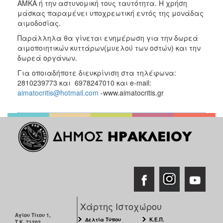
ΑΜΚΑ ή την αστυνομική τους ταυτότητα. Η χρήση
μάσκας παραμένει υποχρεωτική εντός της μονάδας
αιμοδοσίας.
Παράλληλα θα γίνεται ενημέρωση για την δωρεά
αιμοποιητικών κυττάρων(μυελού των οστών) και την
δωρεά οργάνων.
Για οποιαδήποτε διευκρίνιση στα τηλέφωνα:
2810239773 και 6978247010 και e-mail:
aimatocritis@hotmail.com
-www.aimatocritis.gr
Χάρτης Ιστοχώρου
Αγίου Τίτου 1,
Δελτία Τύπου
Κ.Ε.Π.
Τ.Κ. 71202,