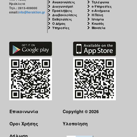
Ανακοινώσεις
Τηλέφωνα
Ηράκλειο
Διαγωνισμοί
e-Υπηρεσίες
Τηλ.: 2813-409000
Προσλήψεις
e-Αιτήματα
email:
info@heraklion.gr
Διαβουλεύσεις
Η Πόλη
Εκδηλώσεις
Ιστορία
Ο Δήμος
Κνωσός
Υπηρεσίες
Μουσεία
Επικοινωνία
Copyright © 2026
Όροι Χρήσης
Υλοποίηση
Δήλωση