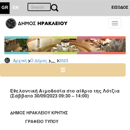
GR
EN
ΕΙΣΟΔΟΣ
Ο
Toggle
ΔΗΜΟΣ
navigati
Δελτία
Τύπου
Αρχείο
...
Αρχική
Ο Δήμος
2023
2026
2025
2024
2023
Εθελοντική Αιμοδοσία στο αίθριο της Λότζια
(Σάββατο 30/09/2023 09:30 – 14:00)
2022
2021
ΔΗΜΟΣ ΗΡΑΚΛΕΙΟΥ ΚΡΗΤΗΣ
2020
ΓΡΑΦΕΙΟ ΤΥΠΟΥ
2019