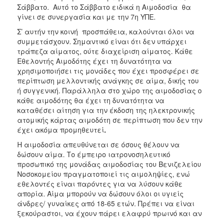
Σάββατο. Αυτό το Σάββατο ειδικά η Αιμοδοσία θα
γίνει σε συνεργασία και με την 7η ΥΠΕ.
Σ’ αυτήν την κοινή προσπάθεια, καλούνται όλοι να
συμμετάσχουν. Σημαντικό είναι ότι δεν υπάρχει
τράπεζα αίματος, ούτε διαχείριση αίματος. Κάθε
Εθελοντής Αιμοδότης έχει τη δυνατότητα να
χρησιμοποιήσει τις μονάδες που έχει προσφέρει σε
περίπτωση μελλοντικής ανάγκης σε αίμα, δικής του
ή συγγενική. Παράλληλα στο χώρο της αιμοδοσίας ο
κάθε αιμοδότης θα έχει τη δυνατότητα να
καταθέσει αίτηση για την έκδοση της ηλεκτρονικής
ατομικής κάρτας αιμοδότη σε περίπτωση που δεν την
έχει ακόμα προμηθευτεί
.
Η αιμοδοσία απευθύνεται σε όσους θέλουν να
δώσουν αίμα. Το έμπειρο ιατρονοσηλευτικό
προσωπικό της μονάδας αιμοδοσίας του Βενιζελείου
Νοσοκομείου πραγματοποιεί τις αιμοληψίες, ενώ
εθελοντές είναι παρόντες για να λύσουν κάθε
απορία. Αίμα μπορούν να δώσουν όλοι οι υγιείς
άνδρες/ γυναίκες από 18-65 ετών. Πρέπει να είναι
ξεκούραστοι, να έχουν πάρει ελαφρύ πρωινό και αν