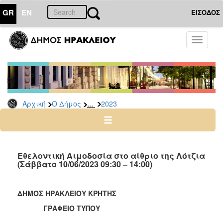
GR
EN
ΕΙΣΟΔΟΣ
Ο
Toggle
ΔΗΜΟΣ
navigati
Δελτία
Τύπου
Αρχείο
...
Αρχική
Ο Δήμος
2023
2026
2025
2024
2023
Εθελοντική Αιμοδοσία στο αίθριο της Λότζια
(Σάββατο 10/06/2023 09:30 – 14:00)
2022
2021
ΔΗΜΟΣ ΗΡΑΚΛΕΙΟΥ ΚΡΗΤΗΣ
2020
ΓΡΑΦΕΙΟ ΤΥΠΟΥ
2019