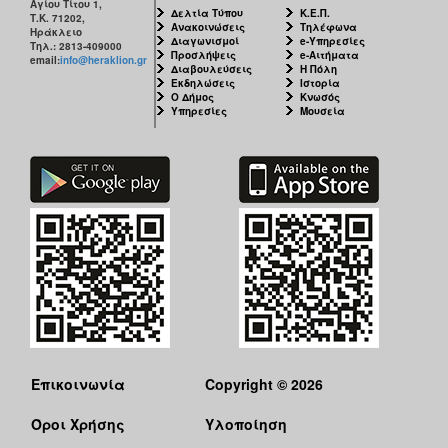
Αγίου Τίτου 1,
Δελτία Τύπου
Κ.Ε.Π.
Τ.Κ. 71202,
Ανακοινώσεις
Τηλέφωνα
Ηράκλειο
Διαγωνισμοί
e-Υπηρεσίες
Τηλ.: 2813-409000
Προσλήψεις
e-Αιτήματα
email:
info@heraklion.gr
Διαβουλεύσεις
Η Πόλη
Εκδηλώσεις
Ιστορία
Ο Δήμος
Κνωσός
Υπηρεσίες
Μουσεία
Επικοινωνία
Copyright © 2026
Όροι Χρήσης
Υλοποίηση