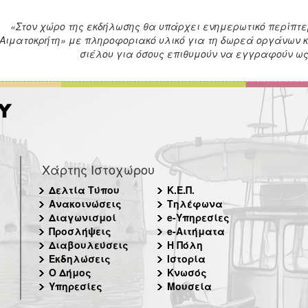
«Στον χώρο της εκδήλωσης θα υπάρχει ενημερωτικό περίπτε
Αιματοκρήτη» με πληροφοριακό υλικό για τη δωρεά οργάνων 
σιέλου για όσους επιθυμούν να εγγραφούν ω
Χάρτης Ιστοχώρου
Δελτία Τύπου
Κ.Ε.Π.
Ανακοινώσεις
Τηλέφωνα
Διαγωνισμοί
e-Υπηρεσίες
Προσλήψεις
e-Αιτήματα
Διαβουλεύσεις
Η Πόλη
Εκδηλώσεις
Ιστορία
Ο Δήμος
Κνωσός
Υπηρεσίες
Μουσεία