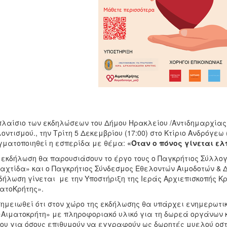
πλαίσιο των εκδηλώσεων του Δήμου Ηρακλείου /Αντιδημαρχία
οντισμού., την Τρίτη 5 Δεκεμβρίου (17:00) στο Κτίριο Ανδρόγ
ματοποιηθεί η εσπερίδα με θέμα:
«Όταν ο πόνος γίνεται ελ
 εκδήλωση θα παρουσιάσουν το έργο τους ο Παγκρήτιος Σύλλο
αχτίδα» και ο Παγκρήτιος Σύνδεσμος Εθελοντών Αιμοδοτών &
δήλωση γίνεται με την Υποστήριξη της Ιεράς Αρχιεπισκοπής Κρ
ατοΚρήτης».
ημειωθεί ότι στον χώρο της εκδήλωσης θα υπάρχει ενημερωτι
«Αιματοκρήτη» με πληροφοριακό υλικό για τη δωρεά οργάνων 
ου για όσους επιθυμούν να εγγραφούν ως δωρητές μυελού οστ