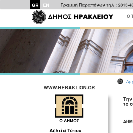
GR
EN
Γραμμή Παραπόνων τηλ : 2813-4
Ο 
Αρχ
WWW.HERAKLION.GR
Την
το 
Ο ΔΗΜΟΣ
ΔΗΜ
ΓΡ
Δελτία Τύπου