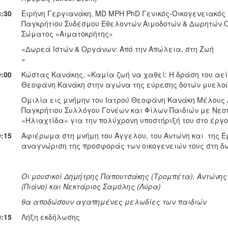
8:30
Ειρήνη Γεργιανάκη, MD MPH PhD Γενικός-Οικογενειακός
Παγκρήτιου Συδέσμου Εθελοντών Αιμοδοτών & Δωρητών
Σώματος «Αιματοκρήτης»
«Δωρεά Ιστών & Οργάνων: Από την Απώλεια, στη Ζωή
»
9:00
Κώστας Κανάκης, «Καμία ζωή να χαθεί: Η δράση του αε
Θεοφάνη Κανάκη στην αγώνα της εύρεσης δοτών μυελού
Ομιλία εις μνήμην του Ιατρού Θεοφάνη Κανάκη Μέλους Δ
Παγκρήτιου Συλλόγου Γονέων και Φίλων Παιδιών με Νε
«Ηλιαχτίδα» για την πολύχρονη υποστήριξή του στο έργο
9:15
Αφιέρωμα στη μνήμη του Άγγελου, του Αντώνη και της Έ
αναγνώριση της προσφοράς των οικογενειών τους στη 
Οι μουσικοί Δημήτρης Παπουτσάκης (Τρομπέτα), Αντώνη
(Πιάνο) και Νεκτάριος Σαμόλης (Λύρα)
θα αποδώσουν αγαπημένες μελωδίες των παιδιών
0:15
Λήξη εκδήλωσης