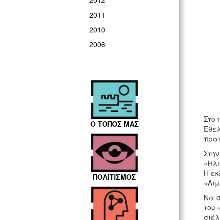
2012
2011
2010
2006
Στο 
Ο ΤΟΠΟΣ ΜΑΣ
Εθελ
πραγ
Στην
«Ηλι
Η εκ
ΠΟΛΙΤΙΣΜΟΣ
«Αιμ
Να σ
του 
σιέλ