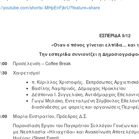
s://youtube.com/shorts/-MHpEnFjkrU?feature=share
ΕΣΠΕΡΙΔΑ 5/12
«Όταν ο πόνος γίνεται ελπίδα… και τ
Την εσπερίδα συντονίζει η Δημοσιογράφ
7:00
Προσέλευση – Coffee Break
7:30
Χαιρετισμοί
π. Κύριλλος Χριστοφής, Εκπρόσωπος Αρχιεπισκό
Βασίλης Λαμπρινός, Δήμαρχος Ηρακλείου
Δέσποινα Ι. Συγγελάκη, Αντιδήμαρχος Εθελοντ
Γωγώ Μηλάκη, Εντεταλμένη Σύμβουλος Εθελοντ
διασύνδεσης με φορείς και οργανώσεις Περιφέ
8:00
Μαρία Ευστρατίου, Πρόεδρος Δ.Σ.
Παρουσίαση Έργου του Παγκρήτιου Συλλόγου Γονέων και
με Νεοπλασία «Ηλιαχτίδα» και Ανακοίνωση Αποτελέσμα
Ημέρας (Street Event)