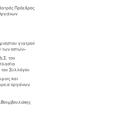
 Ιατρός Πρόεδρος
 Οργάνων
ίμνηστου γιατρού
 των οστών»
.Σ. του
οπλασία
 του Συλλόγου
μμας και
δωρεά οργάνων
ς Βουμβουλάκης