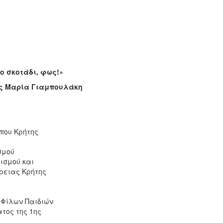
ο σκοτάδι, φως!»
ος Μαρία Γιαμπουλάκη
που Κρήτης
ισμού
ισμού και
ρειας Κρήτης
 Φίλων Παιδιών
τος της 1ης