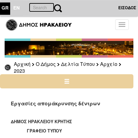
GR
EN
ΕΙΣΟΔΟΣ
Ο
Toggle
ΔΗΜΟΣ
navigati
Δελτία
Τύπου
Αρχείο
Αρχική
Ο Δήμος
Δελτία Τύπου
Αρχείο
2026
2023
2025
2024
2023
2022
Εργασίες απομάκρυνσης δέντρων
2021
2020
ΔΗΜΟΣ ΗΡΑΚΛΕΙΟΥ ΚΡΗΤΗΣ
2019
ΓΡΑΦΕΙΟ ΤΥΠΟΥ