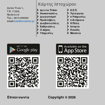
ΑΝΘΕΚΤΙΚΗ
Χάρτης Ιστοχώρου
ΠΟΛΗ
Αγίου Τίτου 1,
Δελτία Τύπου
Κ.Ε.Π.
Τ.Κ. 71202,
Ανακοινώσεις
Τηλέφωνα
Ηράκλειο
Διαγωνισμοί
e-Υπηρεσίες
Τηλ.: 2813-409000
Προσλήψεις
e-Αιτήματα
email:
info@heraklion.gr
Διαβουλεύσεις
Η Πόλη
Εκδηλώσεις
Ιστορία
Ο Δήμος
Κνωσός
Υπηρεσίες
Μουσεία
Επικοινωνία
Copyright © 2026