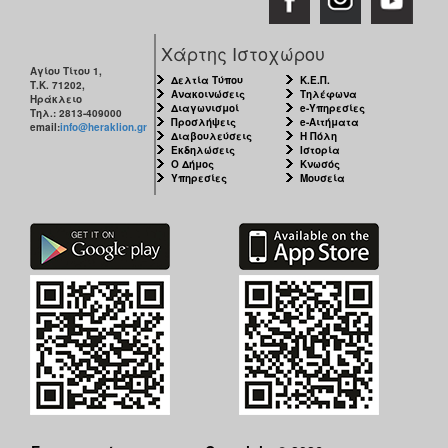
Χάρτης Ιστοχώρου
Αγίου Τίτου 1,
Δελτία Τύπου
Κ.Ε.Π.
Τ.Κ. 71202,
Ανακοινώσεις
Τηλέφωνα
Ηράκλειο
Διαγωνισμοί
e-Υπηρεσίες
Τηλ.: 2813-409000
Προσλήψεις
e-Αιτήματα
email:
info@heraklion.gr
Διαβουλεύσεις
Η Πόλη
Εκδηλώσεις
Ιστορία
Ο Δήμος
Κνωσός
Υπηρεσίες
Μουσεία