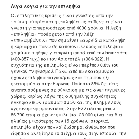
ΑΝΘΕΚΤΙΚΗ
Λίγα λόγια για την επιληψία
ΠΟΛΗ
Οι επιληπτικές κρίσεις είναι γνωστές από την
πρώιμη ιστορία και η επιληψία ως ασθένεια είναι
γνωστή για περισσότερο από 4000 χρόνια. Η λέξη
«επιληψία» προέρχεται από την λέξη
«επιλαμβάνειν» που σημαίνει «αιφνίδια κατάληψη
ή κυριαρχία πάνω σε κάποιον». Ο όρος «επιληψία»
χρησιμοποιήθηκε για πρώτη φορά από τον Ιπποκράτη
(460-357 π.χ.) και τον Αριστοτέλη (384-322). Η
συχνότητα της επιληψίας είναι περίπου 0,8% του
γενικού πληθυσμού. Πάνω από 65 εκατομμύρια
έχουν επιληψία παγκοσμίως και περίπου έξι
εκατομμύρια στην Ευρώπη. Ποσοστό 85% ζει στις
αναπτυσσόμενες σε σύγκριση με τις ανεπτυγμένες
χώρες, κυρίως λόγω της αυξημένης συχνότητας
εγκεφαλικών τραυματισμών και της πλημμελούς
υγειονομικής φροντίδας. Στην Ελλάδα περίπου
86.700 άτομα έχουν επιληψία. 23.000 είναι παιδιά
ηλικίας μικρότερης των 15 χρόνων. Ιστορικά,
επιληψία είχαν πολλοί διάσημοι άνθρωποι που
άφησαν ανεξίτηλο το στίγμα τους στην ιστορία, την