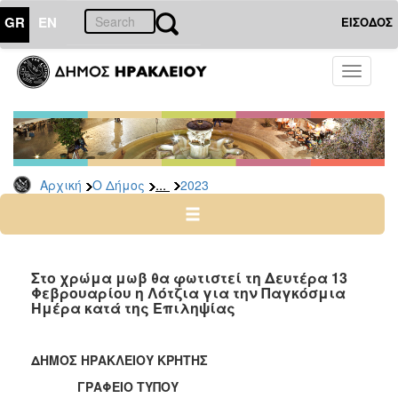
GR
EN
ΕΙΣΟΔΟΣ
Ο
Toggle
ΔΗΜΟΣ
navigati
Δελτία
Τύπου
Αρχείο
...
Αρχική
Ο Δήμος
2023
2026
2025
2024
2023
Στο χρώμα μωβ θα φωτιστεί τη Δευτέρα 13
Φεβρουαρίου η Λότζια για την Παγκόσμια
2022
Ημέρα κατά της Επιληψίας
2021
2020
ΔΗΜΟΣ ΗΡΑΚΛΕΙΟΥ ΚΡΗΤΗΣ
2019
ΓΡΑΦΕΙΟ ΤΥΠΟΥ