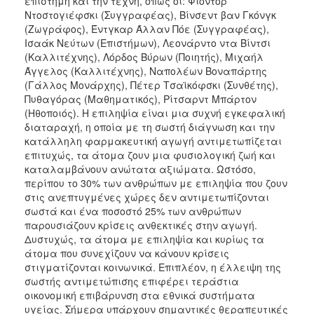
επιστήμη και την τέχνη, όπως οι: Φιόντορ
Ντοστογιέφσκι (Συγγραφέας), Βίνσεντ βαν Γκόνγκ
(Ζωγράφος), Έντγκαρ Άλλαν Πόε (Συγγραφέας),
Ισαάκ Νεύτων (Επιστήμων), Λεονάρντο ντα Βίντσι
(Καλλιτέχνης), Λόρδος Βύρων (Ποιητής), Μιχαήλ
Άγγελος (Καλλιτέχνης), Ναπολέων Βοναπάρτης
(Γάλλος Μονάρχης), Πέτερ Τσαϊκόφσκι (Συνθέτης),
Πυθαγόρας (Μαθηματικός), Ρίτσαρντ Μπάρτον
(Ηθοποιός). Η επιληψία είναι μια συχνή εγκεφαλική
διαταραχή, η οποία με τη σωστή διάγνωση και την
κατάλληλη φαρμακευτική αγωγή αντιμετωπίζεται
επιτυχώς, τα άτομα ζουν μια φυσιολογική ζωή και
καταλαμβάνουν ανώτατα αξιώματα. Ωστόσο,
περίπου το 30% των ανθρώπων με επιληψία που ζουν
στις ανεπτυγμένες χώρες δεν αντιμετωπίζονται
σωστά και ένα ποσοστό 25% των ανθρώπων
παρουσιάζουν κρίσεις ανθεκτικές στην αγωγή.
Δυστυχώς, τα άτομα με επιληψία και κυρίως τα
άτομα που συνεχίζουν να κάνουν κρίσεις
στιγματίζονται κοινωνικά. Επιπλέον, η έλλειψη της
σωστής αντιμετώπισης επιφέρει τεράστια
οικονομική επιβάρυνση στα εθνικά συστήματα
υγείας. Σήμερα υπάρχουν σημαντικές θεραπευτικές