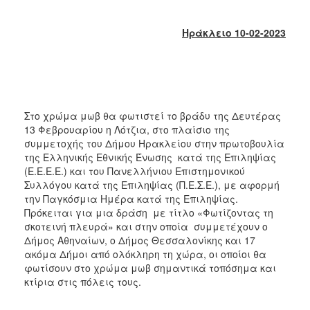
2018
2017
Ηράκλειο 10-02-2023
2016
2015
2013
2012
Στο χρώμα μωβ θα φωτιστεί το βράδυ της Δευτέρας
2011
13 Φεβρουαρίου η Λότζια, στο πλαίσιο της
συμμετοχής του Δήμου Ηρακλείου στην πρωτοβουλία
2010
της Ελληνικής Εθνικής Ένωσης κατά της Επιληψίας
2006
(Ε.Ε.Ε.Ε.) και του Πανελλήνιου Επιστημονικού
Συλλόγου κατά της Επιληψίας (Π.Ε.Σ.Ε.), με αφορμή
την Παγκόσμια Ημέρα κατά της Επιληψίας.
Πρόκειται για μια δράση με τίτλο «Φωτίζοντας τη
σκοτεινή πλευρά» και στην οποία συμμετέχουν ο
Ο
Δήμος Αθηναίων, ο Δήμος Θεσσαλονίκης και 17
ΤΟΠΟΣ
ακόμα Δήμοι από ολόκληρη τη χώρα, οι οποίοι θα
ΜΑΣ
φωτίσουν στο χρώμα μωβ σημαντικά τοπόσημα και
κτίρια στις πόλεις τους.
ΠΟΛΙΤΙΣΜΟΣ