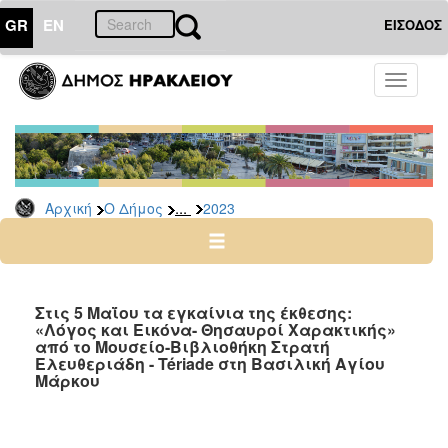
GR
EN
ΕΙΣΟΔΟΣ
Ο
Toggle
ΔΗΜΟΣ
navigati
Δελτία
Τύπου
Αρχείο
...
Αρχική
Ο Δήμος
2023
2026
2025
2024
2023
Στις 5 Μαΐου τα εγκαίνια της έκθεσης:
«Λόγος και Εικόνα- Θησαυροί Χαρακτικής»
2022
από το Μουσείο-Βιβλιοθήκη Στρατή
2021
Ελευθεριάδη - Tériade στη Βασιλική Αγίου
Μάρκου
2020
2019