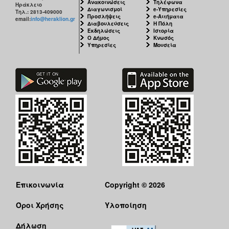
Ανακοινώσεις
Τηλέφωνα
Ηράκλειο
Διαγωνισμοί
e-Υπηρεσίες
Τηλ.: 2813-409000
Προσλήψεις
e-Αιτήματα
email:
info@heraklion.gr
Διαβουλεύσεις
Η Πόλη
Εκδηλώσεις
Ιστορία
Ο Δήμος
Κνωσός
Υπηρεσίες
Μουσεία
Επικοινωνία
Copyright © 2026
Όροι Χρήσης
Υλοποίηση
Δήλωση