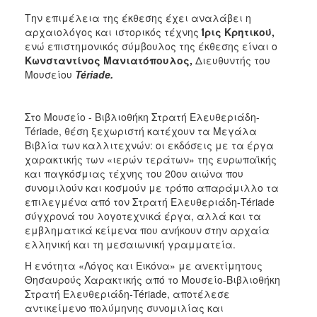
Την επιμέλεια της έκθεσης έχει αναλάβει η
αρχαιολόγος και ιστορικός τέχνης
Ίρις Κρητικού,
ενώ επιστημονικός σύμβουλος της έκθεσης είναι ο
Κωνσταντίνος Μανιατόπουλος,
Διευθυντής του
Μουσείου
Tériade.
Στο Μουσείο - Βιβλιοθήκη Στρατή Ελευθεριάδη-
Tériade, θέση ξεχωριστή κατέχουν τα Μεγάλα
Βιβλία των καλλιτεχνών: οι εκδόσεις με τα έργα
χαρακτικής των «ιερών τεράτων» της ευρωπαϊκής
και παγκόσμιας τέχνης του 20ου αιώνα που
συνομιλούν και κοσμούν με τρόπο απαράμιλλο τα
επιλεγμένα από τον Στρατή Ελευθεριάδη-Tériade
σύγχρονά του λογοτεχνικά έργα, αλλά και τα
εμβληματικά κείμενα που ανήκουν στην αρχαία
ελληνική και τη μεσαιωνική γραμματεία.
Η ενότητα «Λόγος και Εικόνα» με ανεκτίμητους
Θησαυρούς Χαρακτικής από το Μουσείο-Βιβλιοθήκη
Στρατή Ελευθεριάδη-Tériade, αποτέλεσε
αντικείμενο πολύμηνης συνομιλίας και