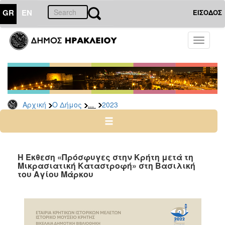
GR
EN
ΕΙΣΟΔΟΣ
Ο
Toggle
ΔΗΜΟΣ
navigati
Δελτία
Τύπου
Αρχείο
...
Αρχική
Ο Δήμος
2023
2026
2025
2024
2023
Η Έκθεση «Πρόσφυγες στην Κρήτη μετά τη
Μικρασιατική Καταστροφή» στη Βασιλική
2022
του Αγίου Μάρκου
2021
2020
2019