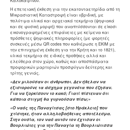
Καλοκαιρινού.
Η επετειακή έκθεση για την εκατονταετηρίδα από τη
Μικρασιατική Καταστροφή είναι υβριδική, με
πολύτιμα υλικά και αρχειακά τεκμήρια (ψηφιακά
και σε φυσική μορφή) που αναπτύσσονται σε είκοσι
εικονογραφημένες επιφάνειες με κείμενα και
πρόσθετες ψηφιακές πληροφορίες (με φορητές
συσκευές μέσω QR codes που καθιέρωσε η ΕΚΙΜ με
την επιτυχημένη έκθεση για την Κρήτη και το 1821),
υλικά τεκμήρια σε ειδικές προθήκες αλλά και
ελεύθερα στον χώρο, καθώς και αποσπάσματα
προφορικών μαρτυριών προσφύγων δεύτερης και
τρίτης γενιάς.
«Δεν μιλούσαν οι άνθρωποι. Δεν ήθελαν να
εξιστορούνε τα άσχημα γεγονότα που έζησαν.
Για να ξορκίσουν το κακό; Γιατί πίστευαν ότι
κάποια στιγμή θα γυρνούσαν πίσω;»
«Ο ναός της Παναγίτσας [στο Ηράκλειο] που
χτίστηκε, ήταν αλληλοβοήθειας αποτέλεσμα.
Στην ουσία, τον ναό αυτόν τον έχτισαν οι
Βουρλιώτες για την Παναγία τη Βουρλιώτισσα