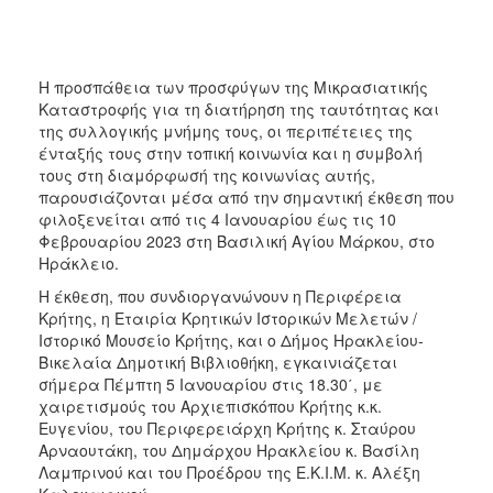
ΑΝΘΕΚΤΙΚΗ
ΠΟΛΗ
Η προσπάθεια των προσφύγων της Μικρασιατικής
Καταστροφής για τη διατήρηση της ταυτότητας και
της συλλογικής μνήμης τους, οι περιπέτειες της
ένταξής τους στην τοπική κοινωνία και η συμβολή
τους στη διαμόρφωσή της κοινωνίας αυτής,
παρουσιάζονται μέσα από την σημαντική έκθεση που
φιλοξενείται από τις 4 Ιανουαρίου έως τις 10
Φεβρουαρίου 2023 στη Βασιλική Αγίου Μάρκου, στο
Ηράκλειο.
Η έκθεση, που συνδιοργανώνουν η Περιφέρεια
Κρήτης, η Εταιρία Κρητικών Ιστορικών Μελετών /
Ιστορικό Μουσείο Κρήτης, και ο Δήμος Ηρακλείου-
Βικελαία Δημοτική Βιβλιοθήκη, εγκαινιάζεται
σήμερα Πέμπτη 5 Ιανουαρίου στις 18.30΄, με
χαιρετισμούς του Αρχιεπισκόπου Κρήτης κ.κ.
Ευγενίου, του Περιφερειάρχη Κρήτης κ. Σταύρου
Αρναουτάκη, του Δημάρχου Ηρακλείου κ. Βασίλη
Λαμπρινού και του Προέδρου της Ε.Κ.Ι.Μ. κ. Αλέξη