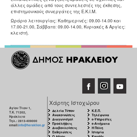
άλλες ομάδες από τους συντελεστές της έκθεσης,
επιστημονικούς συνεργάτες της Ε.Κ.Ι.Μ.
Ωράριο λειτουργίας: Καθημερινές: 09.00-14.00 και
17.00-21.00, Σάββατο: 09.00-14.00, Κυριακές & Αργίες:
κλειστή.
Χάρτης Ιστοχώρου
Αγίου Τίτου 1,
Δελτία Τύπου
Κ.Ε.Π.
Τ.Κ. 71202,
Ανακοινώσεις
Τηλέφωνα
Ηράκλειο
Διαγωνισμοί
e-Υπηρεσίες
Τηλ.: 2813-409000
Προσλήψεις
e-Αιτήματα
email:
info@heraklion.gr
Διαβουλεύσεις
Η Πόλη
Εκδηλώσεις
Ιστορία
Ο Δήμος
Κνωσός