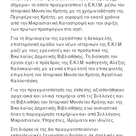
σήμερα» το οποίο πραγματοποιεί η Ε.Κ.Ι.Μ. μέσω του
Ιστορικού Μουσείου Κρήτης με τη χρηματοδότηση της
Περιφέρειας Κρήτης, με αφορμή τα εκατό χρόνια
από την Μικρασιατική Καταστροφή και την άφιξη
των πρώτων προσφύγων στο νησί.
Για τη δημιουργία της εργάστηκε η δεκαμελής
επιστημονική ομάδα των νέων ιστορικών της Ε.Κ.Ι.Μ.
μαζί με τους ερευνητές και το προσωπικό της
Βικελαίας Δημοτικής Βιβλιοθήκης. Τη διοίκηση του
έργου έχει ο πρόεδρος της Ε.Κ.Ι.Μ. καθηγητής Αλέξης
Καλοκαιρινός με γενικό επιμελητή τον επικεφαλής
επιμελητή του Ιστορικού Μουσείου Κρήτης Αγησίλαο
Καλουτσάκη.
Για την πραγματοποίηση της έκθεσης αξιοποιήθηκαν
αρχειακά και υλικά τεκμήρια από τις Συλλογές και
τη Βιβλιοθήκη του Ιστορικού Μουσείου Κρήτης και της
Βικελαίας Δημοτικής Βιβλιοθήκης ενώ ουσιαστική
ήταν η παραχώρηση τεκμήριων και από Συλλόγους
Μικρασιατών, Υπηρεσίες, Ιδρύματα και ιδιώτες.
Στη διάρκειά της θα πραγματοποιούνται
εκπαιδευτικές ξεναγήσεις/δράσεις σε σχολικές και