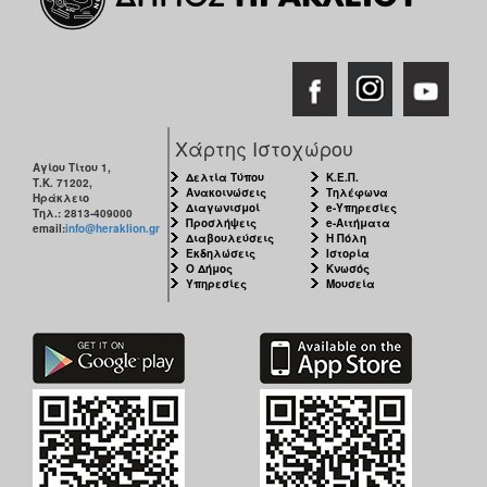
Χάρτης Ιστοχώρου
Αγίου Τίτου 1,
Δελτία Τύπου
Κ.Ε.Π.
Τ.Κ. 71202,
Ανακοινώσεις
Τηλέφωνα
Ηράκλειο
Διαγωνισμοί
e-Υπηρεσίες
Τηλ.: 2813-409000
Προσλήψεις
e-Αιτήματα
email:
info@heraklion.gr
Διαβουλεύσεις
Η Πόλη
Εκδηλώσεις
Ιστορία
Ο Δήμος
Κνωσός
Υπηρεσίες
Μουσεία