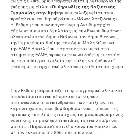
Έως τις 6 Οκτωβρίου παρατείνεται η λειτουργία της
ΑΝΘΕΚΤΙΚΗ
έκθεσης με τίτλο:
«Οι θηριωδίες της Ναζιστικής
ΠΟΛΗ
Γερμανίας στην Κρήτη»
που φιλοξενείται
στον
προθάλαμο του Κηποθεάτρου «Μάνος Χατζιδάκις».
Η Έκθεση που συνδιοργανώνει η Αντιδημαρχία
Εθελοντισμού και Νεολαίας με την Ένωση θυμάτων
ολοκαυτώματος Δήμου Βιάννου, τον Δήμο Βιάννου,
την Περιφέρεια Κρήτης, τον Δήμο Μαλεβιζίου και
την ΕΛΜΕ Ηρακλείου, παρατείνεται μετά από
αίτημα της ΕΛΜΕ, προκειμένου να δοθεί η ευκαιρία
σε περισσότερα σχολεία της πόλης να έρθουν σ΄
επαφή με το αρχειακό υλικό που εκτίθεται στο χώρο
.
Στην Έκθεση παρουσιάζεται φωτογραφικό υλικό και
αποσπάσματα από ιστορικό κείμενο, που
αποτυπώνουν το «απάνθρωπο» των πράξεων: τα
καμένα χωριά, τους βομβαρδισμένους τόπους, τις
ομαδικές εκτελέσεις αμάχων, τις μαυροφορεμένες
γυναίκες, τα ρακένδυτα παιδιά, τα απελπισμένα
μάτια…. Παρουσιάζονται στο κοινό του Ηρακλείου
με την ευκαιρία της 80ης επετείου του