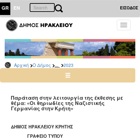
GR
EN
ΕΙΣΟΔΟΣ
Ο
Toggle
ΔΗΜΟΣ
navigati
Δελτία
Τύπου
Αρχείο
...
Αρχική
Ο Δήμος
2023
2026
2025
2024
2023
Παράταση στην λειτουργία της έκθεσης με
θέμα: «Οι θηριωδίες της Ναζιστικής
2022
Γερμανίας στην Κρήτη»
2021
2020
ΔΗΜΟΣ ΗΡΑΚΛΕΙΟΥ ΚΡΗΤΗΣ
2019
ΓΡΑΦΕΙΟ ΤΥΠΟΥ