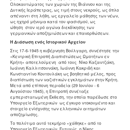
Ολοκαυτώματος των χωριών της Βιάννου και της
Δυτικής Ιεράπετρας, ως τιμή στους νεκρούς, ως όπλο
απέναντι στη λήθη, ως εργαλείο μάθησης των νέων,
ως ηχηρό μήνυμα κατά του φασισμού, ως
ώθηση στον ιερό αγώνα διεκδίκησης των
γερμανικών αποζημιώσεων και επανορθώσεων.
Η Διάσωση ενός Ιστορικού Αρχείου
Στις 17-6-1945 η κυβέρνηση Βούλγαρη, συνέστησε την
«Κεντρική Επιτροπή Διαπιστώσεως Ωμοτήτων εν
Κρήτη» αποτελούμενη από τους Νίκο Καζαντζάκη,
Ιωάννη Καλλιτσουνάκη, Ιωάννη Κακριδή και
Κωνσταντίνο Κουτουλάκη ως βοηθητικό μέλος, προς
διαπίστωση των ναζιστικών εγκλημάτων στην Κρήτη.
Μετά από επίπονη περιοδεία (29 Ιουνίου - 6
Αυγούστου 1945), η Επιτροπή συνέταξε
εμπεριστατωμένη Έκθεση, την οποία παρέδωσε στο
Υπουργείο Εξωτερικών ως έγκυρο ντοκουμέντο και
στοιχείο ενίσχυσης των ελληνικών αιτημάτων
αποζημίωσης.
Το πολύτιμο αυτό τεκμήριο «χάθηκε» από το
Υπουργείο Εξωτερικών. Ευτυχώς, ο Νίκος