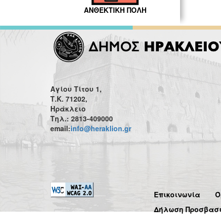
ΑΝΘΕΚΤΙΚΗ ΠΟΛΗ
Αγίου Τίτου 1,
Τ.Κ. 71202,
Ηράκλειο
Τηλ.: 2813-409000
email:
info@heraklion.gr
Επικοινωνία
Ό
Δήλωση Προσβασ