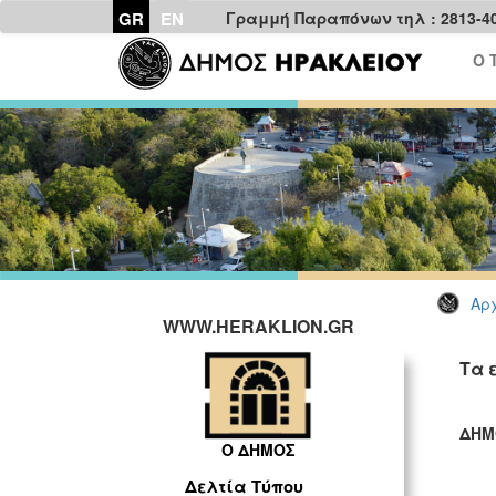
GR
EN
Γραμμή Παραπόνων τηλ : 2813-4
Ο 
Αρχ
WWW.HERAKLION.GR
Τα 
ΔΗΜ
Ο ΔΗΜΟΣ
ΓΡ
Δελτία Τύπου