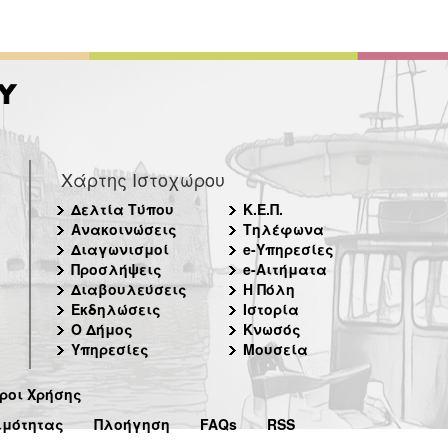
Χάρτης Ιστοχώρου
Δελτία Τύπου
Κ.Ε.Π.
Ανακοινώσεις
Τηλέφωνα
Διαγωνισμοί
e-Υπηρεσίες
Προσλήψεις
e-Αιτήματα
Διαβουλεύσεις
Η Πόλη
Εκδηλώσεις
Ιστορία
Ο Δήμος
Κνωσός
Υπηρεσίες
Μουσεία
ροι Χρήσης
ιμότητας
Πλοήγηση
FAQs
RSS