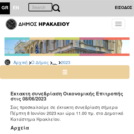
GR
EN
ΕΙΣΟΔΟΣ
Ο
Toggle
ΔΗΜΟΣ
navigati
Δελτία
Τύπου
Αρχείο
...
Αρχική
Ο Δήμος
2023
2026
2025
2024
2023
Έκτακτη συνεδρίαση Οικονομικής Επιτροπής
στις 08/06/2023
2022
Σας προσκαλούμε σε έκτακτη συνεδρίαση σήμερα
2021
Πέμπτη 8 Ιουνίου 2023 και ώρα 11.00 πμ. στο Δημοτικό
2020
Κατάστημα Ηρακλείου.
2019
Αρχεία