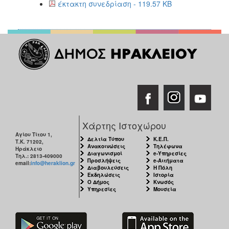
2018
έκτακτη συνεδρίαση - 119.57 KB
2017
2016
2015
2013
2012
2011
2010
Χάρτης Ιστοχώρου
2006
Αγίου Τίτου 1,
Δελτία Τύπου
Κ.Ε.Π.
Τ.Κ. 71202,
Ανακοινώσεις
Τηλέφωνα
Ηράκλειο
Διαγωνισμοί
e-Υπηρεσίες
Τηλ.: 2813-409000
Προσλήψεις
e-Αιτήματα
email:
info@heraklion.gr
Διαβουλεύσεις
Η Πόλη
Ο
Εκδηλώσεις
Ιστορία
ΤΟΠΟΣ
Ο Δήμος
Κνωσός
ΜΑΣ
Υπηρεσίες
Μουσεία
ΠΟΛΙΤΙΣΜΟΣ