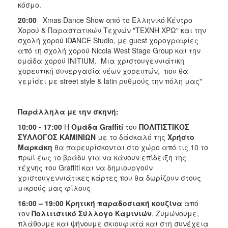
κόσμο.
20:00
Xmas Dance Show από το Ελληνικό Κέντρο
Χορού & Παραστατικών Τεχνών "ΤΕΧΝΗ ΧΡΩ" και την
σχολή χορού iDANCE Studio, με guest χορογραφίες
από τη σχολή χορού Nicola West Stage Group και την
ομάδα χορού INITIUM.
Μια χριστουγεννιάτικη
χορευτική συνεργασία νέων χορευτών, που θα
γεμίσει με street style & latin ρυθμούς την πόλη μας"
Παράλληλα με την σκηνή:
10:00 - 17:00
Η
Ομάδα Graffiti
του
ΠΟΛΙΤΙΣΤΙΚΟΣ
ΣΥΛΛΟΓΟΣ ΚΑΜΙΝΙΩΝ
με το δάσκαλό της
Χρήστο
Μαρκάκη
θα παρευρίσκονται στο χώρο από τις 10 το
πρωί έως το βράδυ για να κάνουν επίδειξη της
τέχνης του Graffiti και να δημιουργούν
χριστουγεννιάτικες κάρτες που θα δωρίζουν στους
μικρούς μας φίλους
16:00 – 19:00
Κρητική παραδοσιακή κουζίνα
από
τον
Πολιτιστικό Σύλλογο Καμινιών
. Ζυμώνουμε,
πλάθουμε και ψήνουμε σκιουφικτά και στη συνέχεια