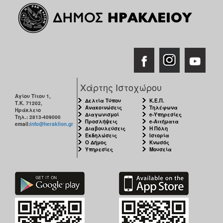
Χάρτης Ιστοχώρου
Αγίου Τίτου 1,
Δελτία Τύπου
Κ.Ε.Π.
Τ.Κ. 71202,
Ανακοινώσεις
Τηλέφωνα
Ηράκλειο
Διαγωνισμοί
e-Υπηρεσίες
Τηλ.: 2813-409000
Προσλήψεις
e-Αιτήματα
email:
info@heraklion.gr
Διαβουλεύσεις
Η Πόλη
Εκδηλώσεις
Ιστορία
Ο Δήμος
Κνωσός
Υπηρεσίες
Μουσεία