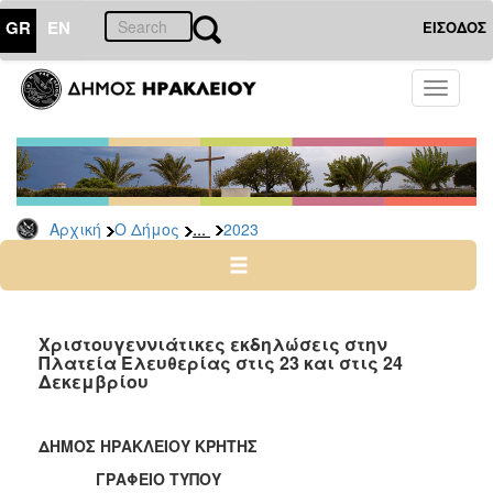
GR
EN
ΕΙΣΟΔΟΣ
Ο
Toggle
ΔΗΜΟΣ
navigati
Δελτία
Τύπου
Αρχείο
...
Αρχική
Ο Δήμος
2023
2026
2025
2024
2023
Χριστουγεννιάτικες εκδηλώσεις στην
Πλατεία Ελευθερίας στις 23 και στις 24
2022
Δεκεμβρίου
2021
2020
ΔΗΜΟΣ ΗΡΑΚΛΕΙΟΥ ΚΡΗΤΗΣ
2019
ΓΡΑΦΕΙΟ ΤΥΠΟΥ