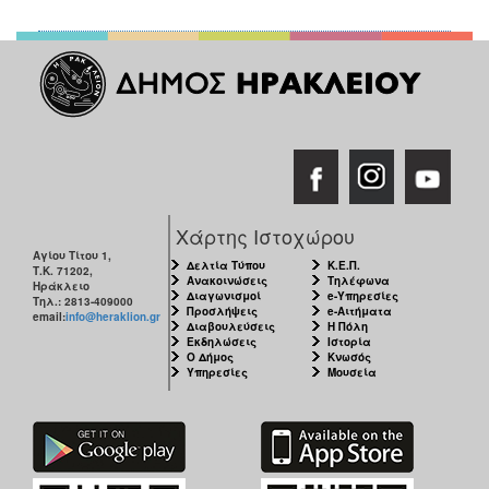
Χάρτης Ιστοχώρου
Αγίου Τίτου 1,
Δελτία Τύπου
Κ.Ε.Π.
Τ.Κ. 71202,
Ανακοινώσεις
Τηλέφωνα
Ηράκλειο
Διαγωνισμοί
e-Υπηρεσίες
Τηλ.: 2813-409000
Προσλήψεις
e-Αιτήματα
email:
info@heraklion.gr
Διαβουλεύσεις
Η Πόλη
Εκδηλώσεις
Ιστορία
Ο Δήμος
Κνωσός
Υπηρεσίες
Μουσεία