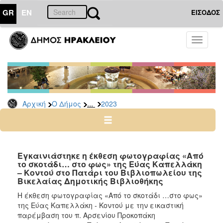
GR
EN
ΕΙΣΟΔΟΣ
Ο
Toggle
ΔΗΜΟΣ
navigati
Δελτία
Τύπου
Αρχείο
...
Αρχική
Ο Δήμος
2023
2026
2025
2024
2023
Εγκαινιάστηκε η έκθεση φωτογραφίας «Από
το σκοτάδι… στο φως» της Εύας Καπελλάκη
2022
– Κοντού στο Πατάρι του Βιβλιοπωλείου της
2021
Βικελαίας Δημοτικής Βιβλιοθήκης
2020
Η έκθεση φωτογραφίας «Από το σκοτάδι …στο φως»
της Εύας Καπελλάκη - Κοντού με την εικαστική
2019
παρέμβαση του π. Αρσενίου Προκοπάκη