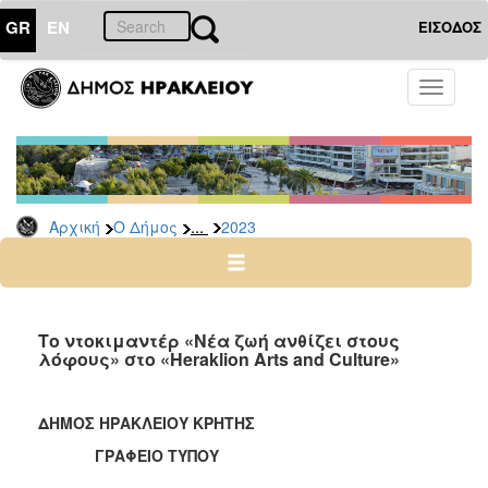
GR
EN
ΕΙΣΟΔΟΣ
Ο
Toggle
ΔΗΜΟΣ
navigati
Δελτία
Τύπου
Αρχείο
...
Αρχική
Ο Δήμος
2023
2026
2025
2024
2023
Το ντοκιμαντέρ «Νέα ζωή ανθίζει στους
λόφους» στο «Heraklion Arts and Culture»
2022
2021
ΔΗΜΟΣ ΗΡΑΚΛΕΙΟΥ ΚΡΗΤΗΣ
2020
ΓΡΑΦΕΙΟ ΤΥΠΟΥ
2019