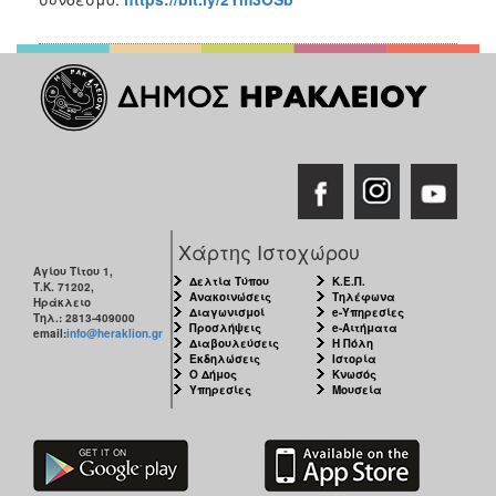
Χάρτης Ιστοχώρου
Αγίου Τίτου 1,
Δελτία Τύπου
Κ.Ε.Π.
Τ.Κ. 71202,
Ανακοινώσεις
Τηλέφωνα
Ηράκλειο
Διαγωνισμοί
e-Υπηρεσίες
Τηλ.: 2813-409000
Προσλήψεις
e-Αιτήματα
email:
info@heraklion.gr
Διαβουλεύσεις
Η Πόλη
Εκδηλώσεις
Ιστορία
Ο Δήμος
Κνωσός
Υπηρεσίες
Μουσεία