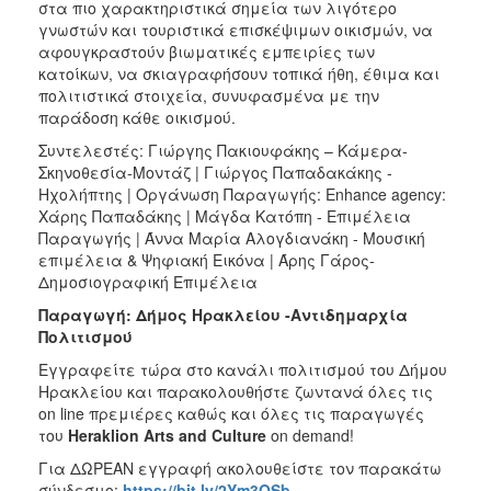
στα πιο χαρακτηριστικά σημεία των λιγότερο
γνωστών και τουριστικά επισκέψιμων οικισμών, να
αφουγκραστούν βιωματικές εμπειρίες των
κατοίκων, να σκιαγραφήσουν τοπικά ήθη, έθιμα και
πολιτιστικά στοιχεία, συνυφασμένα με την
παράδοση κάθε οικισμού.
Συντελεστές: Γιώργης Πακιουφάκης – Κάμερα-
Σκηνοθεσία-Μοντάζ | Γιώργος Παπαδακάκης -
Ηχολήπτης | Οργάνωση Παραγωγής: Enhance agency:
Χάρης Παπαδάκης | Μάγδα Κατόπη - Επιμέλεια
Παραγωγής | Άννα Μαρία Αλογδιανάκη - Μουσική
επιμέλεια & Ψηφιακή Εικόνα | Άρης Γάρος-
Δημοσιογραφική Επιμέλεια
Παραγωγή: Δήμος Ηρακλείου -Αντιδημαρχία
Πολιτισμού
Εγγραφείτε τώρα στο κανάλι πολιτισμού του Δήμου
Ηρακλείου και παρακολουθήστε ζωντανά όλες τις
on line πρεμιέρες καθώς και όλες τις παραγωγές
του
Heraklion
Arts
and
Culture
on demand!
Για ΔΩΡΕΑΝ εγγραφή ακολουθείστε τον παρακάτω
σύνδεσμο:
https://bit.ly/2Ym3OSb