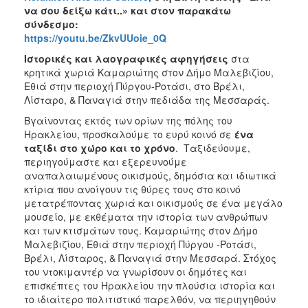
ΑΝΘΕΚΤΙΚΗ
να σου δείξω κάτι..» και στον παρακάτω
ΠΟΛΗ
σύνδεσμο:
https://youtu.be/ZkvUUoie_0Q
Ιστορικές και λαογραφικές αφηγήσεις
στα
κρητικά χωριά Καμαριώτης στον Δήμο Μαλεβιζίου,
Εθιά στην περιοχή Πύργου-Ροτάσι, στο Βρέλι,
Λίσταρο, & Παναγιά στην πεδιάδα της Μεσσαράς.
Βγαίνοντας εκτός των ορίων της πόλης του
Ηρακλείου, προσκαλούμε το ευρύ κοινό σε
ένα
ταξίδι στο χώρο και το χρόνο
. Ταξιδεύουμε,
περιηγούμαστε και εξερευνούμε
αναπαλαιωμένους οικισμούς, δημόσια και ιδιωτικά
κτίρια που ανοίγουν τις θύρες τους στο κοινό
μετατρέποντας χωριά και οικισμούς σε ένα μεγάλο
μουσείο, με εκθέματα την ιστορία των ανθρώπων
και των κτισμάτων τους. Καμαριώτης στον Δήμο
Μαλεβιζίου, Εθιά στην περιοχή Πύργου -Ροτάσι,
Βρέλι, Λίσταρος, & Παναγιά στην Μεσσαρά. Στόχος
του ντοκιμαντέρ να γνωρίσουν οι δημότες και
επισκέπτες του Ηρακλείου την πλούσια ιστορία και
το ιδιαίτερο πολιτιστικό παρελθόν, να περιηγηθούν