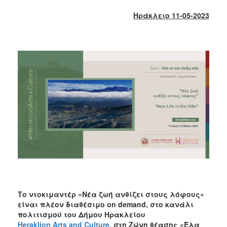
2018
Ηράκλειο 11-05-2023
2017
2016
2015
2013
2012
2011
2010
2006
Ο
ΤΟΠΟΣ
ΜΑΣ
Το ντοκιμαντέρ «Νέα ζωή ανθίζει στους λόφους»
είναι πλέον διαθέσιμο on demand,
στο κανάλι
ΠΟΛΙΤΙΣΜΟΣ
πολιτισμού του Δήμου Ηρακλείου
Heraklion Arts and Culture
,
στη Ζώνη θέασης «Έλα