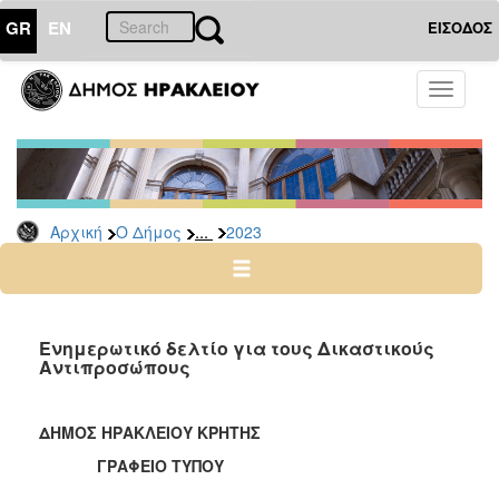
GR
EN
ΕΙΣΟΔΟΣ
Ο
Toggle
ΔΗΜΟΣ
navigati
Δελτία
Τύπου
Αρχείο
...
Αρχική
Ο Δήμος
2023
2026
2025
2024
2023
Ενημερωτικό δελτίο για τους Δικαστικούς
Αντιπροσώπους
2022
2021
ΔΗΜΟΣ ΗΡΑΚΛΕΙΟΥ ΚΡΗΤΗΣ
2020
ΓΡΑΦΕΙΟ ΤΥΠΟΥ
2019