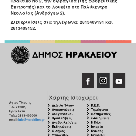
Πρακτικό Νο 2, την σφραγίδα (της Εφορευτικής
ΑΝΘΕΚΤΙΚΗ
Επιτροπής) και το λουκέτο στο Πολύκεντρο
ΠΟΛΗ
Νεολαίας (Ανδρόγεω 2).
Διευκρινίσεις στα τηλέφωνα: 2813409191 και
2813409152.
Χάρτης Ιστοχώρου
Αγίου Τίτου 1,
Δελτία Τύπου
Κ.Ε.Π.
Τ.Κ. 71202,
Ανακοινώσεις
Τηλέφωνα
Ηράκλειο
Διαγωνισμοί
e-Υπηρεσίες
Τηλ.: 2813-409000
Προσλήψεις
e-Αιτήματα
email:
info@heraklion.gr
Διαβουλεύσεις
Η Πόλη
Εκδηλώσεις
Ιστορία
Ο Δήμος
Κνωσός
Υπηρεσίες
Μουσεία