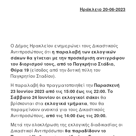
2018
Ηράκλειο 20-06-2023
2017
2016
2015
2013
Ο Δήμος Ηρακλείου ενημερώνει τους Δικαστικούς
2012
Αντιπροσώπους ότι
η παραλαβή των εκλογικών
2011
σάκων θα γίνεται με την προσκόμιση αντιγράφου
του διορισμού τους, από το Παγκρήτιο Στάδιο,
2010
Θύρα 19
(είσοδος από την δυτική πύλη του
2006
Παγκρητίου Σταδίου).
Η παραλαβή θα πραγματοποιηθεί την
Παρασκευή
23 Ιουνίου 2023 από τις 15:00 έως τις 22:00. Το
Σάββατο 24 Ιουνίου
οι εκλογικοί σάκοι
θα
βρίσκονται στα
εκλογικά τμήματα
, που θα
Ο
ΤΟΠΟΣ
παραμείνουν ανοικτά για τους Δικαστικούς
ΜΑΣ
Αντιπροσώπους,
από τις 14:00 έως τις 20:00.
Μετά την ολοκλήρωση της εκλογικής διαδικασίας οι
ΠΟΛΙΤΙΣΜΟΣ
Δικαστικοί Αντιπρόσωποι
θα παραδίδουν το