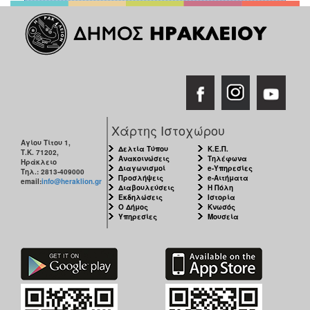
Χάρτης Ιστοχώρου
Αγίου Τίτου 1,
Δελτία Τύπου
Κ.Ε.Π.
Τ.Κ. 71202,
Ανακοινώσεις
Τηλέφωνα
Ηράκλειο
Διαγωνισμοί
e-Υπηρεσίες
Τηλ.: 2813-409000
Προσλήψεις
e-Αιτήματα
email:
info@heraklion.gr
Διαβουλεύσεις
Η Πόλη
Εκδηλώσεις
Ιστορία
Ο Δήμος
Κνωσός
Υπηρεσίες
Μουσεία