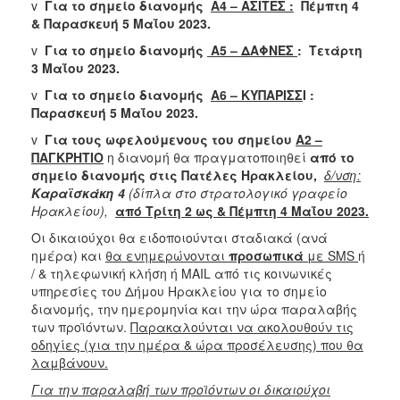
v
Για το σημείο διανομής
Α4 – ΑΣΙΤΕΣ :
Πέμπτη 4
ΑΝΘΕΚΤΙΚΗ
& Παρασκευή 5 Μαΐου 2023.
ΠΟΛΗ
v
Για το σημείο διανομής
Α5 – ΔΑΦΝΕΣ
: Τετάρτη
3 Μαΐου 2023.
v
Για το σημείο διανομής
A
6 – ΚΥΠΑΡΙΣΣ
Ι :
Παρασκευή 5 Μαΐου 2023.
v
Για τους ωφελούμενους του σημείου
Α2 –
ΠΑΓΚΡΗΤΙΟ
η διανομή θα πραγματοποιηθεί
από το
σημείο διανομής στις Πατέλες Ηρακλείου,
δ/νση:
Καραϊσκάκη 4
(δίπλα στο στρατολογικό γραφείο
Ηρακλείου),
από
Τρίτη 2 ως & Πέμπτη 4 Μαΐου 2023
.
Οι δικαιούχοι θα ειδοποιούνται σταδιακά (ανά
ημέρα) και
θα ενημερώνονται
προσωπικά
με
SMS
ή
/ & τηλεφωνική κλήση ή MAIL από τις κοινωνικές
υπηρεσίες του Δήμου Ηρακλείου για το σημείο
διανομής, την ημερομηνία και την ώρα παραλαβής
των προϊόντων.
Παρακαλούνται να ακολουθούν τις
οδηγίες (για την ημέρα & ώρα προσέλευσης) που θα
λαμβάνουν.
Για την παραλαβή των προϊόντων οι δικαιούχοι