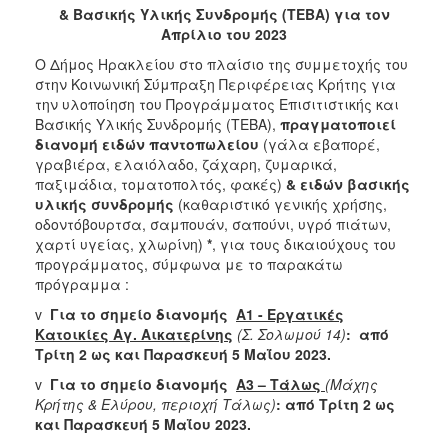
2018
& Βασικής Υλικής Συνδρομής (ΤΕΒΑ) για τον
2017
Απρίλιο του 2023
2016
Ο Δήμος Ηρακλείου στο πλαίσιο της συμμετοχής του
στην Κοινωνική Σύμπραξη Περιφέρειας Κρήτης για
2015
την υλοποίηση του Προγράμματος Επισιτιστικής και
2013
Βασικής Υλικής Συνδρομής (ΤΕΒΑ),
πραγματοποιεί
διανομή ειδών παντοπωλείου
(γάλα εβαπορέ,
2012
γραβιέρα, ελαιόλαδο, ζάχαρη, ζυμαρικά,
2011
παξιμάδια, τοματοπολτός, φακές)
& ειδών βασικής
υλικής συνδρομής
(καθαριστικό γενικής χρήσης,
2010
οδοντόβουρτσα, σαμπουάν, σαπούνι, υγρό πιάτων,
2006
χαρτί υγείας, χλωρίνη)
*
, για τους δικαιούχους του
προγράμματος, σύμφωνα με το παρακάτω
πρόγραμμα :
v
Για το σημείο διανομής
Α1 - Εργατικές
Κατοικίες Αγ. Αικατερίνης
(Σ. Σολωμού 14)
: από
Ο
Τρίτη 2
ως και Παρασκευή 5 Μαΐου 202
3.
ΤΟΠΟΣ
ΜΑΣ
v
Για το σημείο διανομής
Α3 – Τάλως
(Μάχης
Κρήτης & Ελύρου, περιοχή Τάλως)
:
από Τρίτη 2
ως
ΠΟΛΙΤΙΣΜΟΣ
και Παρασκευή 5 Μαΐου 2023.