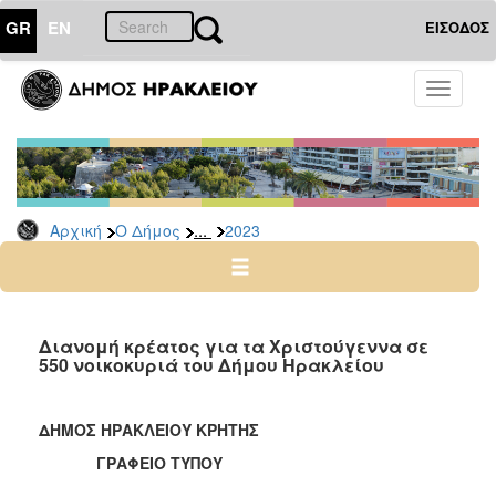
GR
EN
ΕΙΣΟΔΟΣ
Ο
Toggle
ΔΗΜΟΣ
navigati
Δελτία
Τύπου
Αρχείο
...
Αρχική
Ο Δήμος
2023
2026
2025
2024
2023
Διανομή κρέατος για τα Χριστούγεννα σε
550 νοικοκυριά του Δήμου Ηρακλείου
2022
2021
ΔΗΜΟΣ ΗΡΑΚΛΕΙΟΥ ΚΡΗΤΗΣ
2020
ΓΡΑΦΕΙΟ ΤΥΠΟΥ
2019