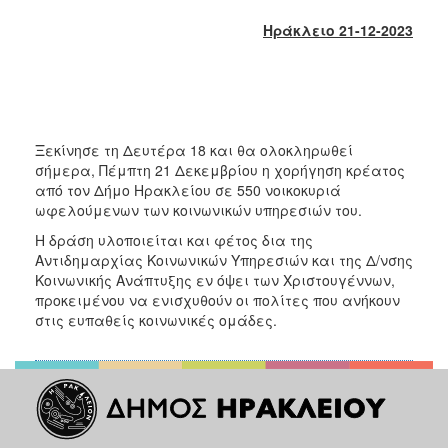
2018
Ηράκλειο 21-12-2023
2017
2016
2015
2013
Ξεκίνησε τη Δευτέρα 18 και θα ολοκληρωθεί
2012
σήμερα, Πέμπτη 21 Δεκεμβρίου η χορήγηση κρέατος
2011
από τον Δήμο Ηρακλείου σε 550 νοικοκυριά
ωφελούμενων των κοινωνικών υπηρεσιών του.
2010
Η δράση υλοποιείται και φέτος δια της
2006
Αντιδημαρχίας Κοινωνικών Υπηρεσιών και της Δ/νσης
Κοινωνικής Ανάπτυξης εν όψει των Χριστουγέννων,
προκειμένου να ενισχυθούν οι πολίτες που ανήκουν
στις ευπαθείς κοινωνικές ομάδες.
Ο
ΤΟΠΟΣ
ΜΑΣ
ΠΟΛΙΤΙΣΜΟΣ