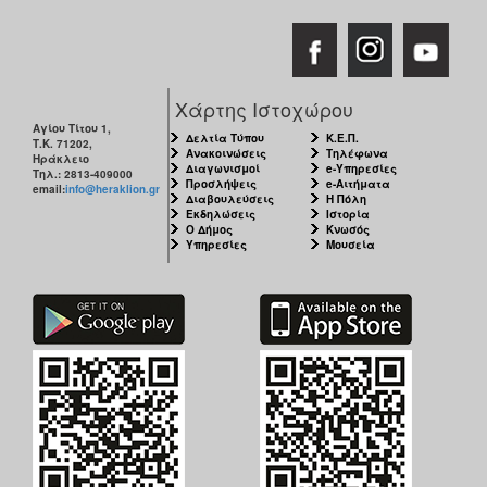
ΑΝΘΕΚΤΙΚΗ
ΠΟΛΗ
Χάρτης Ιστοχώρου
Αγίου Τίτου 1,
Δελτία Τύπου
Κ.Ε.Π.
Τ.Κ. 71202,
Ανακοινώσεις
Τηλέφωνα
Ηράκλειο
Διαγωνισμοί
e-Υπηρεσίες
Τηλ.: 2813-409000
Προσλήψεις
e-Αιτήματα
email:
info@heraklion.gr
Διαβουλεύσεις
Η Πόλη
Εκδηλώσεις
Ιστορία
Ο Δήμος
Κνωσός
Υπηρεσίες
Μουσεία