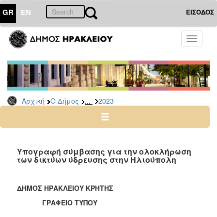
GR
EN
ΕΙΣΟΔΟΣ
Ο
Toggle
ΔΗΜΟΣ
navigati
Δελτία
Τύπου
Αρχείο
...
Αρχική
Ο Δήμος
2023
2026
2025
2024
2023
Υπογραφή σύμβασης για την ολοκλήρωση
των δικτύων ύδρευσης στην Ηλιούπολη
2022
2021
ΔΗΜΟΣ ΗΡΑΚΛΕΙΟΥ ΚΡΗΤΗΣ
2020
ΓΡΑΦΕΙΟ ΤΥΠΟΥ
2019