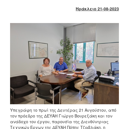
2018
Ηράκλειο 21-08-2023
2017
2016
2015
2013
2012
2011
2010
2006
Ο
ΤΟΠΟΣ
ΜΑΣ
Υπεγράφη το πρωί της Δευτέρας 21 Αυγούστου, από
τον πρόεδρο της ΔΕΥΑΗ Γιώργο Βουρεξάκη και τον
ΠΟΛΙΤΙΣΜΟΣ
ανάδοχο του έργου, παρουσία της Διευθύντριας
Τεχνικών Έργων της ΔΕΥΑΗ Πόπης Τζαβλάκη, η