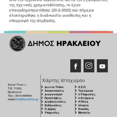
της σχετικής χρηματοδότησης
,
το έργο
επαναδημοπρατήθηκε (20-2-2023) και σήμερα
ολοκληρώθηκε η διαδικασία ανάθεσης και η
υπογραφή της σύμβασης.
Χάρτης Ιστοχώρου
Αγίου Τίτου 1,
Δελτία Τύπου
Κ.Ε.Π.
Τ.Κ. 71202,
Ανακοινώσεις
Τηλέφωνα
Ηράκλειο
Διαγωνισμοί
e-Υπηρεσίες
Τηλ.: 2813-409000
Προσλήψεις
e-Αιτήματα
email:
info@heraklion.gr
Διαβουλεύσεις
Η Πόλη
Εκδηλώσεις
Ιστορία
Ο Δήμος
Κνωσός
Υπηρεσίες
Μουσεία