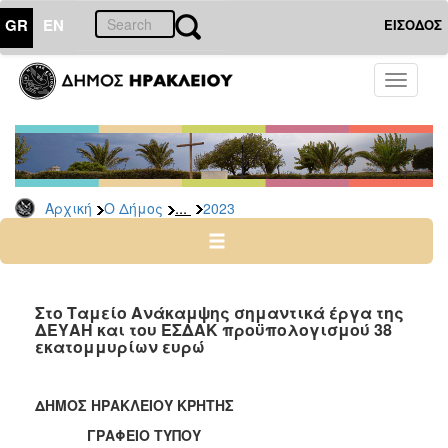
GR
EN
ΕΙΣΟΔΟΣ
Ο
Toggle
ΔΗΜΟΣ
navigati
Δελτία
Τύπου
Αρχείο
...
Αρχική
Ο Δήμος
2023
2026
2025
2024
2023
Στο Ταμείο Ανάκαμψης σημαντικά έργα της
ΔΕΥΑΗ και του ΕΣΔΑΚ προϋπολογισμού 38
2022
εκατομμυρίων ευρώ
2021
2020
ΔΗΜΟΣ ΗΡΑΚΛΕΙΟΥ ΚΡΗΤΗΣ
2019
ΓΡΑΦΕΙΟ ΤΥΠΟΥ