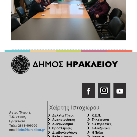
Χάρτης Ιστοχώρου
Αγίου Τίτου 1,
Δελτία Τύπου
Κ.Ε.Π.
Τ.Κ. 71202,
Ανακοινώσεις
Τηλέφωνα
Ηράκλειο
Διαγωνισμοί
e-Υπηρεσίες
Τηλ.: 2813-409000
Προσλήψεις
e-Αιτήματα
email:
info@heraklion.gr
Διαβουλεύσεις
Η Πόλη
Εκδηλώσεις
Ιστορία