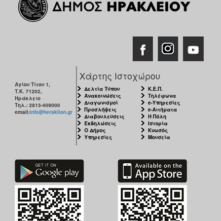
Χάρτης Ιστοχώρου
Αγίου Τίτου 1,
Δελτία Τύπου
Κ.Ε.Π.
Τ.Κ. 71202,
Ανακοινώσεις
Τηλέφωνα
Ηράκλειο
Διαγωνισμοί
e-Υπηρεσίες
Τηλ.: 2813-409000
Προσλήψεις
e-Αιτήματα
email:
info@heraklion.gr
Διαβουλεύσεις
Η Πόλη
Εκδηλώσεις
Ιστορία
Ο Δήμος
Κνωσός
Υπηρεσίες
Μουσεία