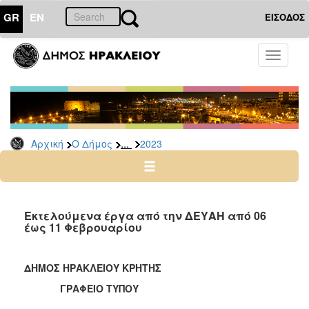
GR
EN
ΕΙΣΟΔΟΣ
Ο
Toggle
ΔΗΜΟΣ
navigati
Δελτία
Τύπου
Αρχείο
...
Αρχική
Ο Δήμος
2023
2026
2025
2024
2023
Εκτελούμενα έργα από την ΔΕΥΑΗ από 06
έως 11 Φεβρουαρίου
2022
2021
ΔΗΜΟΣ ΗΡΑΚΛΕΙΟΥ ΚΡΗΤΗΣ
2020
ΓΡΑΦΕΙΟ ΤΥΠΟΥ
2019