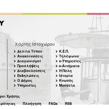
Χάρτης Ιστοχώρου
Δελτία Τύπου
Κ.Ε.Π.
Ανακοινώσεις
Τηλέφωνα
Διαγωνισμοί
e-Υπηρεσίες
Προσλήψεις
e-Αιτήματα
Διαβουλεύσεις
Η Πόλη
Εκδηλώσεις
Ιστορία
Ο Δήμος
Κνωσός
Υπηρεσίες
Μουσεία
ροι Χρήσης
ιμότητας
Πλοήγηση
FAQs
RSS