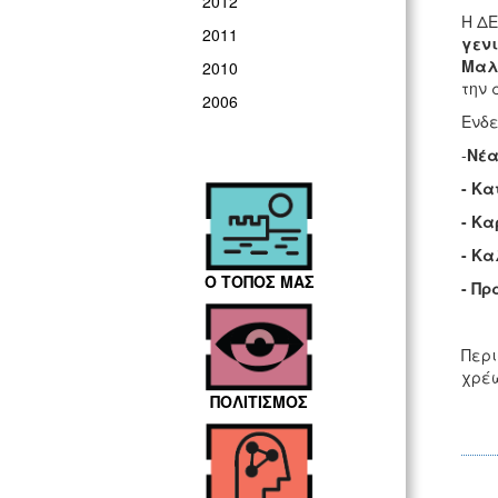
2012
Η ΔΕ
2011
γενι
Μαλ
2010
την 
2006
Ενδε
-
Νέα
- Κ
- Κα
- Κ
Ο ΤΟΠΟΣ ΜΑΣ
- Π
Περι
χρέω
ΠΟΛΙΤΙΣΜΟΣ