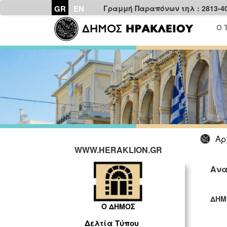
GR
EN
Γραμμή Παραπόνων τηλ : 2813-4
Ο 
Αρ
WWW.HERAKLION.GR
Ανα
ΔΗΜ
Ο ΔΗΜΟΣ
ΓΡ
Δελτία Τύπου