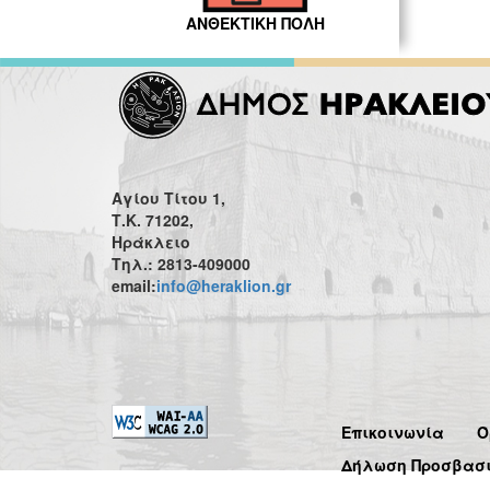
ΑΝΘΕΚΤΙΚΗ ΠΟΛΗ
Αγίου Τίτου 1,
Τ.Κ. 71202,
Ηράκλειο
Τηλ.: 2813-409000
email:
info@heraklion.gr
Επικοινωνία
Ό
Δήλωση Προσβασ