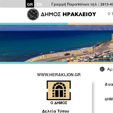
GR
EN
Γραμμή Παραπόνων τηλ : 2813-4
Ο 
Αρ
WWW.HERAKLION.GR
Ανα
ΔΗΜ
Ο ΔΗΜΟΣ
ΓΡ
Δελτία Τύπου