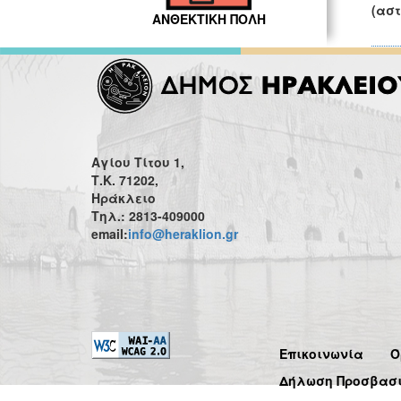
(αστ
ΑΝΘΕΚΤΙΚΗ ΠΟΛΗ
Αγίου Τίτου 1,
Τ.Κ. 71202,
Ηράκλειο
Τηλ.: 2813-409000
email:
info@heraklion.gr
Επικοινωνία
Ό
Δήλωση Προσβασ