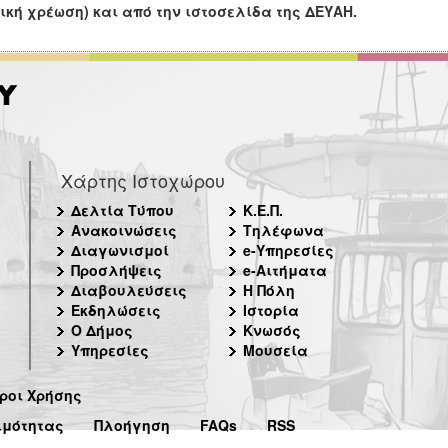
ική χρέωση) και από την ιστοσελίδα της ΔΕΥΑΗ.
Χάρτης Ιστοχώρου
Δελτία Τύπου
Κ.Ε.Π.
Ανακοινώσεις
Τηλέφωνα
Διαγωνισμοί
e-Υπηρεσίες
Προσλήψεις
e-Αιτήματα
Διαβουλεύσεις
Η Πόλη
Εκδηλώσεις
Ιστορία
Ο Δήμος
Κνωσός
Υπηρεσίες
Μουσεία
ροι Χρήσης
ιμότητας
Πλοήγηση
FAQs
RSS