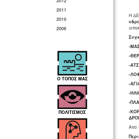
2012
2011
Η ΔΕ
2010
υδρο
αποκ
2006
Συγκ
-ΜΑ
-ΘΕ
-ΑΤ
-ΛΟ
Ο ΤΟΠΟΣ ΜΑΣ
-ΑΓΙ
-ΗΛ
-ΠΛ
-ΚΟ
ΠΟΛΙΤΙΣΜΟΣ
ΔΡΟΜ
Από 
Περι