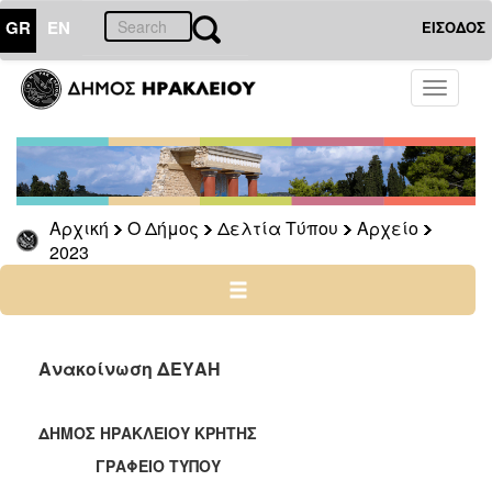
GR
EN
ΕΙΣΟΔΟΣ
Ο
Toggle
ΔΗΜΟΣ
navigati
Δελτία
Τύπου
Αρχείο
Αρχική
Ο Δήμος
Δελτία Τύπου
Αρχείο
2026
2023
2025
2024
2023
2022
Ανακοίνωση ΔΕΥΑΗ
2021
2020
ΔΗΜΟΣ ΗΡΑΚΛΕΙΟΥ ΚΡΗΤΗΣ
2019
ΓΡΑΦΕΙΟ ΤΥΠΟΥ