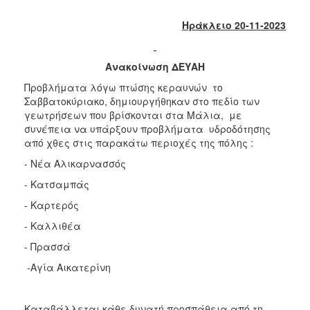
2018
2017
Ηράκλειο 20-11-2023
2016
2015
Ανακοίνωση ΔΕΥΑΗ
2013
Προβλήματα λόγω πτώσης κεραυνών το
Σαββατοκύριακο, δημιουργήθηκαν στο πεδίο των
2012
γεωτρήσεων που βρίσκονται στα Μάλια, με
2011
συνέπεια να υπάρξουν προβλήματα υδροδότησης
από χθες στις παρακάτω περιοχές της πόλης :
2010
- Νέα Αλικαρνασσός
2006
- Κατσαμπάς
- Καρτερός
- Καλλιθέα
Ο
ΤΟΠΟΣ
- Πρασσά
ΜΑΣ
-Αγία Αικατερίνη
ΠΟΛΙΤΙΣΜΟΣ
Καταβάλλεται κάθε δυνατή προσπάθεια από τη