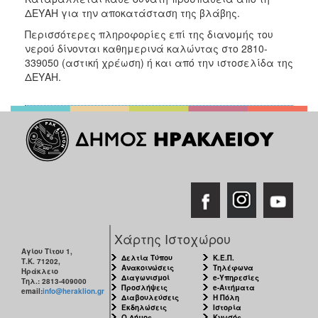
ΑΝΘΕΚΤΙΚΗ
ΔΕΥΑΗ για την αποκατάσταση της βλάβης.
ΠΟΛΗ
Περισσότερες πληροφορίες επί της διανομής του
νερού δίνονται
καθημερινά καλώντας στο 2810-
339050 (αστική χρέωση) ή και από την ιστοσελίδα της
ΔΕΥΑΗ.
Χάρτης Ιστοχώρου
Αγίου Τίτου 1,
Δελτία Τύπου
Κ.Ε.Π.
Τ.Κ. 71202,
Ανακοινώσεις
Τηλέφωνα
Ηράκλειο
Διαγωνισμοί
e-Υπηρεσίες
Τηλ.: 2813-409000
Προσλήψεις
e-Αιτήματα
email:
info@heraklion.gr
Διαβουλεύσεις
Η Πόλη
Εκδηλώσεις
Ιστορία
Ο Δήμος
Κνωσός