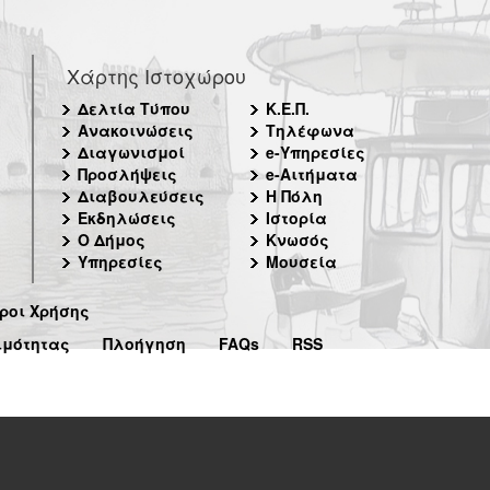
Χάρτης Ιστοχώρου
Δελτία Τύπου
Κ.Ε.Π.
Ανακοινώσεις
Τηλέφωνα
Διαγωνισμοί
e-Υπηρεσίες
Προσλήψεις
e-Αιτήματα
Διαβουλεύσεις
Η Πόλη
Εκδηλώσεις
Ιστορία
Ο Δήμος
Κνωσός
Υπηρεσίες
Μουσεία
ροι Χρήσης
ιμότητας
Πλοήγηση
FAQs
RSS