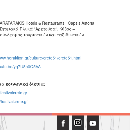
 KARATARAKIS Hotels & Restaurants, Capsis Astoria
l, Σητειακά Γλυκά "Αρετούσα", Κύβος –
A (σύνδεσμος τουριστικών και ταξιδιωτικών
www.heraklion.gr/culture/crete51/crete51.html
/youtu.be/yq7U8h0Q5VA
τα κοινωνικά δίκτυα:
estivalcrete.gr
festivalcrete.gr