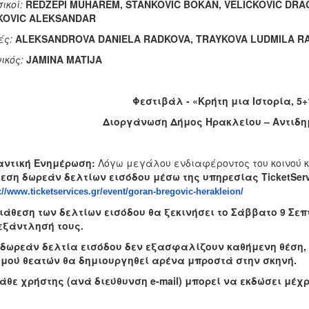
ικοί:
REDZEPI
MUHAREM
,
STANKOVIC
BOKAN
,
VELICKOVIC
DRA
KOVIC
ALEKSANDAR
ές
:
ALEKSANDROVA DANIELA RADKOVA, TRAYKOVA LUDMILA R
ικός:
JAMINA MATIJA
Φεστιβάλ - «Κρήτη μια Ιστορία, 5+
Διοργάνωση Δήμος Ηρακλείου – Αντιδη
αντική Ενημέρωση:
Λόγω μεγάλου ενδιαφέροντος του κοινού κ
θεση δωρεάν δελτίων εισόδου μέσω της υπηρεσίας
TicketSer
://www.ticketservices.gr/event/goran-bregovic-herakleion/
διάθεση των δελτίων εισόδου θα ξεκινήσει το Σάββατο 9 Σεπ
εξάντλησή τους.
 δωρεάν δελτία εισόδου δεν εξασφαλίζουν καθήμενη θέση,
μού θεατών θα δημιουργηθεί αρένα μπροστά στην σκηνή.
κάθε χρήστης (ανά διεύθυνση
e
-
mail
) μπορεί να εκδώσει μέχρ