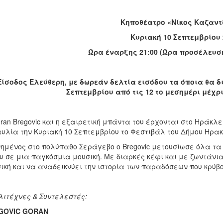
Κηποθέατρο «Νίκος Καζαντ
Κυριακή 10 Σεπτεμβρίου 
Ώρα έναρξης 21:00 (Ώρα προσέλευσή
 Είσοδος Ελεύθερη, με δωρεάν δελτία εισόδου τα όποια θα 
Σεπτεμβρίου από τις 12 το μεσημέρι μέχρ
ran Bregovic και η εξαιρετική μπάντα του έρχονται στο Ηράκλ
υλία την Κυριακή 10 Σεπτεμβρίου το Φεστιβάλ του Δήμου Ηρακλε
ημένος στο πολύπαθο Σεράγεβο ο Bregovic μετουσίωσε όλα τα
υ σε μια παγκόσμια μουσική. Με διαρκές κέφι και με ζωντάνια
ική και να αναδεικνύει την ιστορία των παραδόσεων που κρύβο
ιτέχνες & Συντελεστές:
GOVIC
GORAN