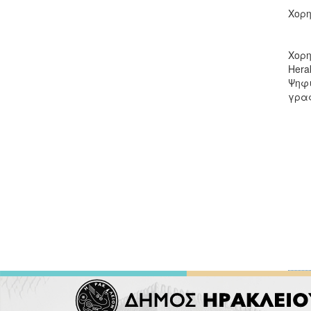
Χορη
Χορηγ
Hera
Ψηφι
γρα