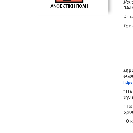
Μουσ
ΑΝΘΕΚΤΙΚΗ ΠΟΛΗ
RAJ
Φων
Τεχν
Σημ
διά
https
* Η 
την 
* Τα
αριθ
* Ο 