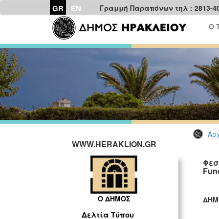
GR
EN
Γραμμή Παραπόνων τηλ : 2813-4
Ο 
Αρχ
WWW.HERAKLION.GR
Φεσ
Fun
Ο ΔΗΜΟΣ
ΔΗΜ
ΓΡ
Δελτία Τύπου