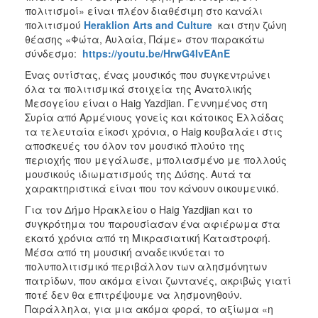
ΑΝΘΕΚΤΙΚΗ
πολιτισμοί» είναι πλέον διαθέσιμη στο κανάλι
ΠΟΛΗ
πολιτισμού
Heraklion Arts and Culture
και στην ζώνη
θέασης «Φώτα, Αυλαία, Πάμε» στον παρακάτω
σύνδεσμο:
https://youtu.be/HrwG4IvEAnE
Ένας ουτίστας, ένας μουσικός που συγκεντρώνει
όλα τα πολιτισμικά στοιχεία της Ανατολικής
Μεσογείου είναι ο Haig Yazdjian. Γεννημένος στη
Συρία από Αρμένιους γονείς και κάτοικος Ελλάδας
τα τελευταία είκοσι χρόνια, ο Haig κουβαλάει στις
αποσκευές του όλον τον μουσικό πλούτο της
περιοχής που μεγάλωσε, μπολιασμένο με πολλούς
μουσικούς ιδιωματισμούς της Δύσης. Αυτά τα
χαρακτηριστικά είναι που τον κάνουν οικουμενικό.
Για τον Δήμο Ηρακλείου ο Haig Yazdjian και το
συγκρότημα του παρουσίασαν ένα αφιέρωμα στα
εκατό χρόνια από τη Μικρασιατική Καταστροφή.
Μέσα από τη μουσική αναδεικνύεται το
πολυπολιτισμικό περιβάλλον των αλησμόνητων
πατρίδων, που ακόμα είναι ζωντανές, ακριβώς γιατί
ποτέ δεν θα επιτρέψουμε να λησμονηθούν.
Παράλληλα, για μια ακόμα φορά, το αξίωμα «η