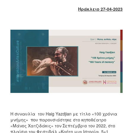
2018
Ηράκλειο 27-04-2023
2017
2016
2015
2013
2012
2011
2010
2006
Ο
ΤΟΠΟΣ
ΜΑΣ
Η συναυλία του Haig Υazdjian με τίτλο «100 χρόνια
μνήμης» που παρουσιάστηκε στο κηποθέατρο
ΠΟΛΙΤΙΣΜΟΣ
«Μάνος Χατζιδάκις» τον Σεπτέμβριο του 2022, στο
πλαίσιο του Φεστιβάλ «Κρήτη μια Ιστορία, 5+1