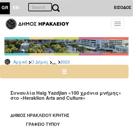
GR
EN
ΕΙΣΟΔΟΣ
Ο
Toggle
ΔΗΜΟΣ
navigati
Δελτία
Τύπου
Αρχείο
...
Αρχική
Ο Δήμος
2023
2026
2025
2024
2023
Συναυλία Haig Υazdjian «100 χρόνια μνήμης»
στο «Heraklion Arts and Culture»
2022
2021
ΔΗΜΟΣ ΗΡΑΚΛΕΙΟΥ ΚΡΗΤΗΣ
2020
ΓΡΑΦΕΙΟ ΤΥΠΟΥ
2019