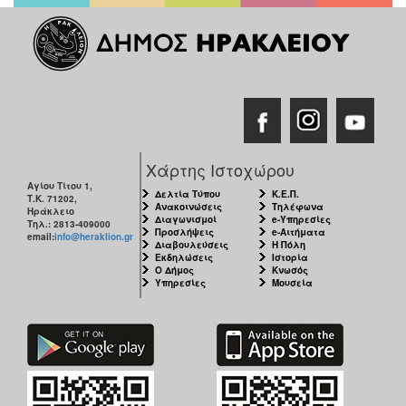
Χάρτης Ιστοχώρου
Αγίου Τίτου 1,
Δελτία Τύπου
Κ.Ε.Π.
Τ.Κ. 71202,
Ανακοινώσεις
Τηλέφωνα
Ηράκλειο
Διαγωνισμοί
e-Υπηρεσίες
Τηλ.: 2813-409000
Προσλήψεις
e-Αιτήματα
email:
info@heraklion.gr
Διαβουλεύσεις
Η Πόλη
Εκδηλώσεις
Ιστορία
Ο Δήμος
Κνωσός
Υπηρεσίες
Μουσεία