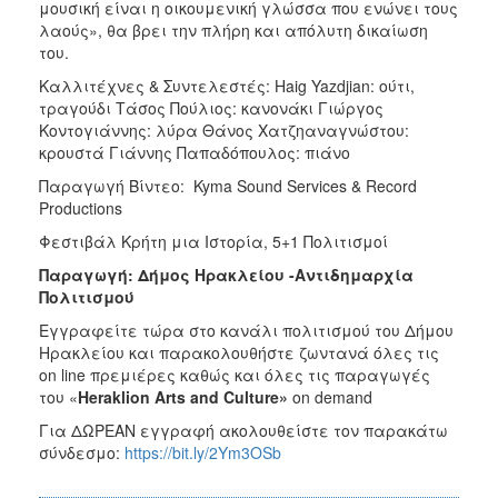
μουσική είναι η οικουμενική γλώσσα που ενώνει τους
λαούς», θα βρει την πλήρη και απόλυτη δικαίωση
του.
Καλλιτέχνες & Συντελεστές: Haig Yazdjian: ούτι,
τραγούδι Τάσος Πούλιος: κανονάκι Γιώργος
Kοντογιάννης: λύρα Θάνος Χατζηαναγνώστου:
κρουστά Γιάννης Παπαδόπουλος: πιάνο
Παραγωγή Βίντεο: Kyma Sound Services & Record
Productions
Φεστιβάλ Κρήτη μια Ιστορία, 5+1 Πολιτισμοί
Παραγωγή: Δήμος Ηρακλείου -Αντιδημαρχία
Πολιτισμού
Εγγραφείτε τώρα στο κανάλι πολιτισμού του Δήμου
Ηρακλείου και παρακολουθήστε ζωντανά όλες τις
on line πρεμιέρες καθώς και όλες τις παραγωγές
του «
Heraklion
Arts
and
Culture
»
on demand
Για ΔΩΡΕΑΝ εγγραφή ακολουθείστε τον παρακάτω
σύνδεσμο:
https://bit.ly/2Ym3OSb