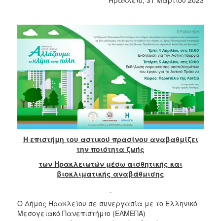
2018
2017
2016
2015
2013
2012
2011
2010
2006
Η επιστήμη του αστικού πρασίνου αναβαθμίζει
την ποιότητα ζωής
των Ηρακλειωτών μέσω αισθητικής και
Ο
βιοκλιματικής αναβάθμισης
ΤΟΠΟΣ
ΜΑΣ
Ο Δήμος Ηρακλείου σε συνεργασία με το Ελληνικό
ΠΟΛΙΤΙΣΜΟΣ
Μεσογειακό Πανεπιστήμιο (ΕΛΜΕΠΑ)