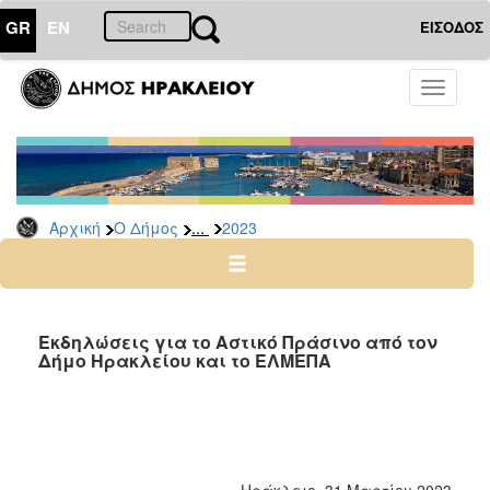
GR
EN
ΕΙΣΟΔΟΣ
Ο
Toggle
ΔΗΜΟΣ
navigati
Δελτία
Τύπου
Αρχείο
...
Αρχική
Ο Δήμος
2023
2026
2025
2024
2023
Εκδηλώσεις για το Αστικό Πράσινο από τον
Δήμο Ηρακλείου και το ΕΛΜΕΠΑ
2022
2021
2020
2019
Ηράκλειο, 31 Μαρτίου 2023