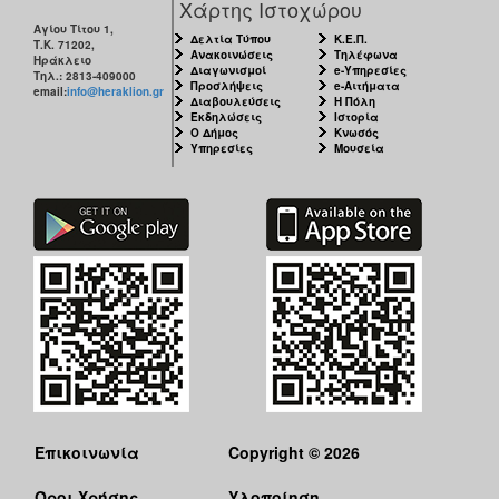
Χάρτης Ιστοχώρου
Αγίου Τίτου 1,
Δελτία Τύπου
Κ.Ε.Π.
Τ.Κ. 71202,
Ανακοινώσεις
Τηλέφωνα
Ηράκλειο
Διαγωνισμοί
e-Υπηρεσίες
Τηλ.: 2813-409000
Προσλήψεις
e-Αιτήματα
email:
info@heraklion.gr
Διαβουλεύσεις
Η Πόλη
Εκδηλώσεις
Ιστορία
Ο Δήμος
Κνωσός
Υπηρεσίες
Μουσεία
Επικοινωνία
Copyright © 2026
Όροι Χρήσης
Υλοποίηση