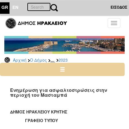
GR
EN
ΕΙΣΟΔΟΣ
Ο
Toggle
ΔΗΜΟΣ
navigati
Δελτία
Τύπου
Αρχείο
...
Αρχική
Ο Δήμος
2023
2026
2025
2024
2023
Ενημέρωση για ασφαλτοστρώσεις στην
περιοχή του Μασταμπά
2022
2021
ΔΗΜΟΣ ΗΡΑΚΛΕΙΟΥ ΚΡΗΤΗΣ
2020
ΓΡΑΦΕΙΟ ΤΥΠΟΥ
2019