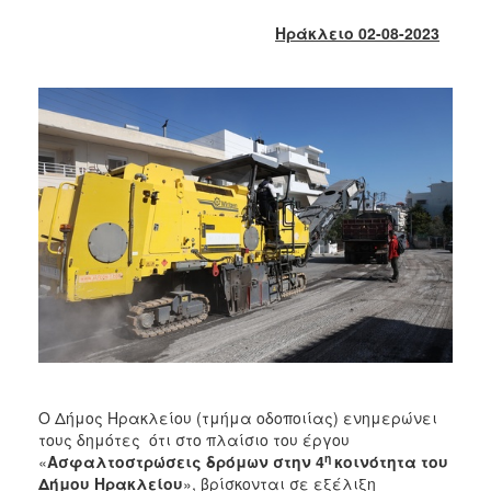
2018
Ηράκλειο 02-08-2023
2017
2016
2015
2013
2012
2011
2010
2006
Ο
ΤΟΠΟΣ
ΜΑΣ
Ο Δήμος Ηρακλείου (τμήμα οδοποιίας) ενημερώνει
τους δημότες ότι στο πλαίσιο του έργου
ΠΟΛΙΤΙΣΜΟΣ
η
«
Ασφαλτοστρώσεις δρόμων στην 4
κοινότητα του
Δήμου Ηρακλείου
», βρίσκονται σε εξέλιξη