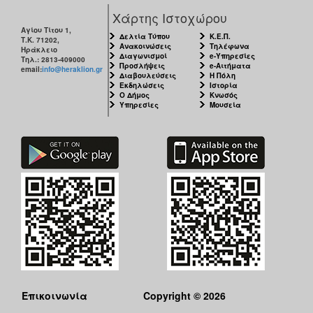
Χάρτης Ιστοχώρου
Αγίου Τίτου 1,
Δελτία Τύπου
Κ.Ε.Π.
Τ.Κ. 71202,
Ανακοινώσεις
Τηλέφωνα
Ηράκλειο
Διαγωνισμοί
e-Υπηρεσίες
Τηλ.: 2813-409000
Προσλήψεις
e-Αιτήματα
email:
info@heraklion.gr
Διαβουλεύσεις
Η Πόλη
Εκδηλώσεις
Ιστορία
Ο Δήμος
Κνωσός
Υπηρεσίες
Μουσεία
Επικοινωνία
Copyright © 2026