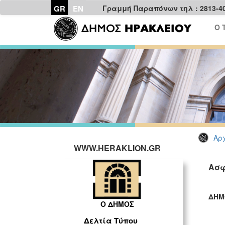
GR
EN
Γραμμή Παραπόνων τηλ : 2813-4
Ο 
Αρχ
WWW.HERAKLION.GR
Ασφ
ΔΗΜ
Ο ΔΗΜΟΣ
ΓΡ
Δελτία Τύπου