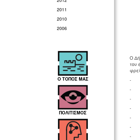
2012
2011
2010
2006
Ο Δή
του 
φρεζ
Ο ΤΟΠΟΣ ΜΑΣ
- 
- 
- 
- Π
ΠΟΛΙΤΙΣΜΟΣ
- Α
- 
- 