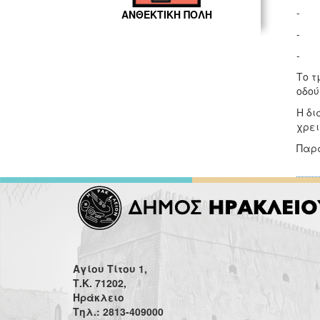
- Δ
ΑΝΘΕΚΤΙΚΗ ΠΟΛΗ
- Α
- Νά
Το τ
οδού
Η δι
χρει
Παρα
Αγίου Τίτου 1,
Τ.Κ. 71202,
Ηράκλειο
Τηλ.: 2813-409000