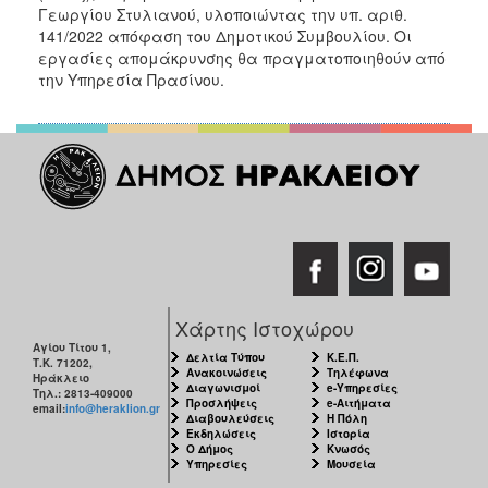
2018
Γεωργίου Στυλιανού, υλοποιώντας την υπ. αριθ.
2017
141/2022 απόφαση του Δημοτικού Συμβουλίου. Οι
εργασίες απομάκρυνσης θα πραγματοποιηθούν από
2016
την Υπηρεσία Πρασίνου.
2015
2013
2012
2011
2010
2006
Χάρτης Ιστοχώρου
Αγίου Τίτου 1,
Δελτία Τύπου
Κ.Ε.Π.
Τ.Κ. 71202,
Ο
Ανακοινώσεις
Τηλέφωνα
Ηράκλειο
ΤΟΠΟΣ
Διαγωνισμοί
e-Υπηρεσίες
Τηλ.: 2813-409000
ΜΑΣ
Προσλήψεις
e-Αιτήματα
email:
info@heraklion.gr
Διαβουλεύσεις
Η Πόλη
Εκδηλώσεις
Ιστορία
Ο Δήμος
Κνωσός
ΠΟΛΙΤΙΣΜΟΣ
Υπηρεσίες
Μουσεία