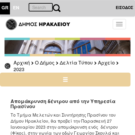
GR
EN
ΕΙΣΟΔΟΣ
Ο
Toggle
ΔΗΜΟΣ
navigati
Δελτία
Τύπου
Αρχείο
Αρχική
Ο Δήμος
Δελτία Τύπου
Αρχείο
2026
2023
2025
2024
2023
2022
Απομάκρυνση δέντρου από την Υπηρεσία
Πρασίνου
2021
Το Τμήμα Μελετών και Συντήρησης Πρασίνου του
2020
Δήμου Ηρακλείου, θα προβεί την Παρασκευή 27
2019
Ιανουαρίου 2023 στην απομάκρυνση ενός δέντρου
(Φίκος), στην γωνία των οδών Γεωργίου Σκουλά και